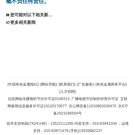
概不负任何责任。
您可能对以下相关新闻同样感兴趣
更多相关新闻
返回顶部
[中国有色金属报社]
-
[网站导航]
-
[联系我们]
-
[广告服务]
-
[有色金属商务平台]
-
[人才招聘]
返回首页
信息网络传播视听节目许可证0108313
广播电视节目制作经营许可证
互联
网新闻信息服务许可证10120170077
京公网安备11010802026470
京ICP
备2021036504号
技术支持热线(7X24小时)：13522111285 内容支持：010-63941034
；运维
支持：010-63971479 (手机)13520882137