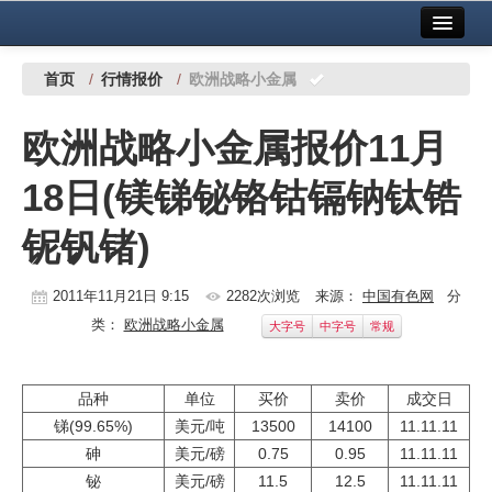
首页
中国有色金属报社主办
广告服务
首页
/
行情报价
/
欧洲战略小金属
要闻
欧洲战略小金属报价11月
铜镍铅锌
18日(镁锑铋铬钴镉钠钛锆
铝
铌钒锗)
稀有稀土
有色市场
2011年11月21日 9:15
2282次浏览
来源：
中国有色网
分
类：
欧洲战略小金属
大字号
中字号
常规
科技
镁钛
品种
单位
买价
卖价
成交日
锑(99.65%)
美元/吨
13500
14100
11.11.11
地矿 建设
砷
美元/磅
0.75
0.95
11.11.11
党建工作
铋
美元/磅
11.5
12.5
11.11.11