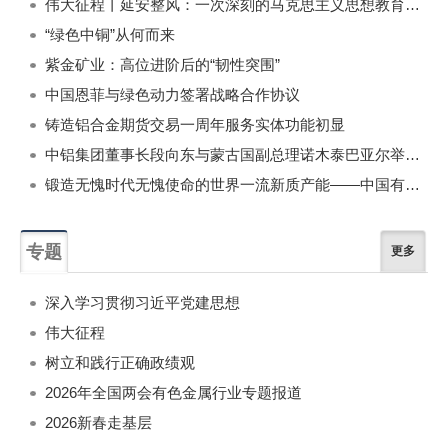
伟大征程丨延安整风：一次深刻的马克思主义思想教育运动
“绿色中铜”从何而来
紫金矿业：高位进阶后的“韧性突围”
中国恩菲与绿色动力签署战略合作协议
铸造铝合金期货交易一周年服务实体功能初显
中铝集团董事长段向东与蒙古国副总理诺木泰巴亚尔举行会谈
锻造无愧时代无愧使命的世界一流新质产能——中国有色金属工业的战略应对与破局之道（二）
专题
更多
深入学习贯彻习近平党建思想
伟大征程
树立和践行正确政绩观
2026年全国两会有色金属行业专题报道
2026新春走基层