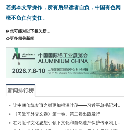
若据本文章操作，所有后果读者自负，中国有色网
概不负任何责任。
您可能对以下相关新闻同样感兴趣
更多相关新闻
新闻排行榜
一周
每月
让中朝传统友谊之树更加根深叶茂——习近平总书记对朝鲜进行国事访问纪实
《习近平外交文选》第一卷、第二卷出版发行
在习近平文化思想引领下文化和自然遗产保护传承利用工作开创新局面