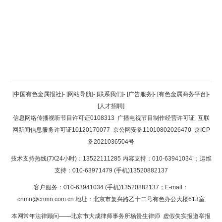
返回顶部
[中国有色金属报社]
-
[网站导航]
-
[联系我们]
-
[广告服务]
-
[有色金属商务平台]
-
[人才招聘]
返回首页
信息网络传播视听节目许可证0108313
广播电视节目制作经营许可证
互联
网新闻信息服务许可证10120170077
京公网安备11010802026470
京ICP
备2021036504号
技术支持热线(7X24小时)：13522111285 内容支持：010-63941034
；运维
支持：010-63971479 (手机)13520882137
客户服务：010-63941034 (手机)13520882137；E-mail：
cnmn@cnmn.com.cn
地址：北京市复兴路乙十二号有色办公大楼613室
本网常年法律顾问——北京市大成律师事务所杨贵生律师 虚假失实报道举报