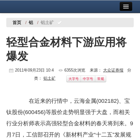
首页
中国有色金属报社主办
广告服务
首页
/
铝
/
铝土矿
要闻
轻型合金材料下游应用将
铜镍铅锌
爆发
铝
稀有稀土
2011年09月23日 10:4
6355次浏览
来源：
大众证券报
分
类：
铝土矿
大字号
中字号
常规
有色市场
科技
在近来的行情中，云海金属(002182)、宝
镁钛
钛股份(600456)等股价走势明显强于大盘，而相关
地矿 建设
行业分析师表示高强轻型合金材料的春天将到来。9
月7日，工信部召开的《新材料产业“十二五”发展规
党建工作