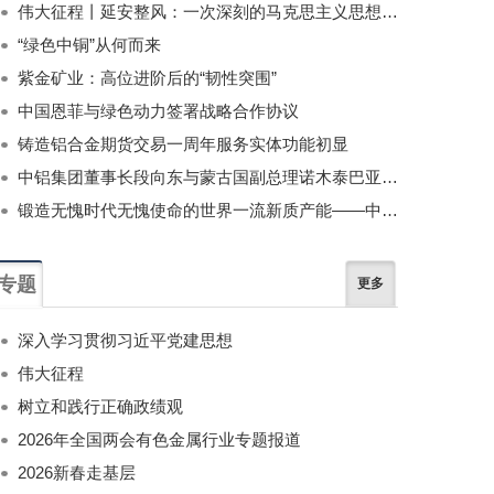
伟大征程丨延安整风：一次深刻的马克思主义思想教育运动
“绿色中铜”从何而来
紫金矿业：高位进阶后的“韧性突围”
中国恩菲与绿色动力签署战略合作协议
铸造铝合金期货交易一周年服务实体功能初显
中铝集团董事长段向东与蒙古国副总理诺木泰巴亚尔举行会谈
锻造无愧时代无愧使命的世界一流新质产能——中国有色金属工业的战略应对与破局之道（二）
专题
更多
深入学习贯彻习近平党建思想
伟大征程
树立和践行正确政绩观
2026年全国两会有色金属行业专题报道
2026新春走基层