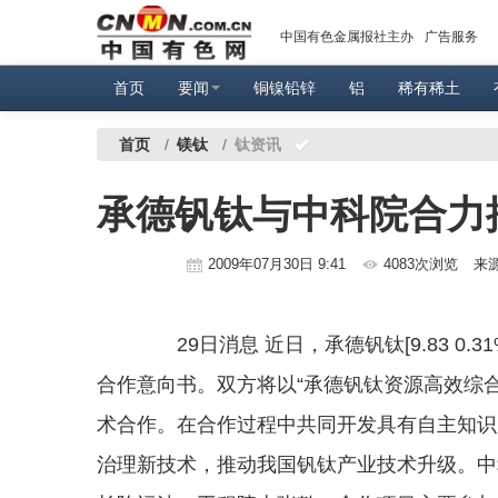
中国有色金属报社主办
广告服务
首页
要闻
铜镍铅锌
铝
稀有稀土
首页
/
镁钛
/
钛资讯
承德钒钛与中科院合力
2009年07月30日 9:41
4083次浏览
来
29日消息 近日，承德钒钛[9.83 0
合作意向书。双方将以“承德钒钛资源高效综
术合作。在合作过程中共同开发具有自主知识
治理新技术，推动我国钒钛产业技术升级。中