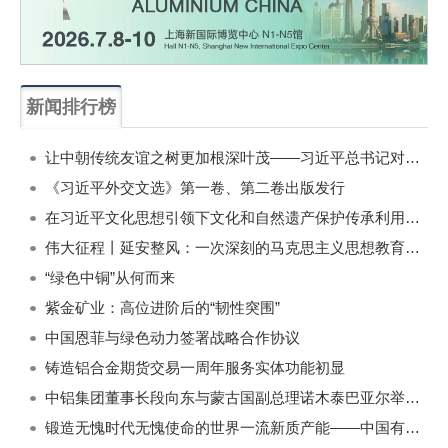
新闻排行榜
一周
每月
让中朝传统友谊之树更加根深叶茂——习近平总书记对朝鲜进行国事访问纪实
《习近平外交文选》第一卷、第二卷出版发行
在习近平文化思想引领下文化和自然遗产保护传承利用工作开创新局面
伟大征程丨延安整风：一次深刻的马克思主义思想教育运动
“绿色中铜”从何而来
紫金矿业：高位进阶后的“韧性突围”
中国恩菲与绿色动力签署战略合作协议
铸造铝合金期货交易一周年服务实体功能初显
中铝集团董事长段向东与蒙古国副总理诺木泰巴亚尔举行会谈
锻造无愧时代无愧使命的世界一流新质产能——中国有色金属工业的战略应对与破局之道（二）