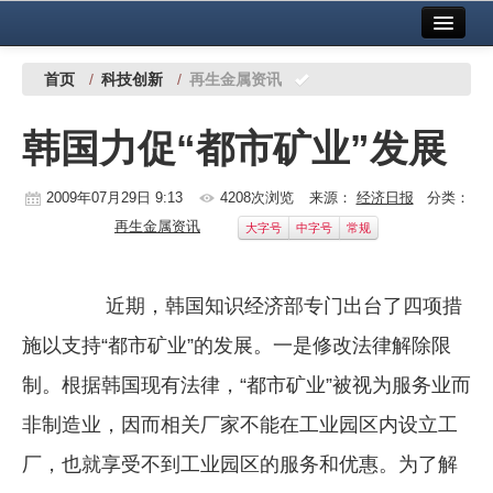
首页
中国有色金属报社主办
广告服务
首页
/
科技创新
/
再生金属资讯
要闻
韩国力促“都市矿业”发展
铜镍铅锌
2009年07月29日 9:13
4208次浏览
来源：
经济日报
分类：
铝
再生金属资讯
大字号
中字号
常规
稀有稀土
有色市场
近期，韩国知识经济部专门出台了四项措
科技
施以支持“都市矿业”的发展。一是修改法律解除限
制。根据韩国现有法律，“都市矿业”被视为服务业而
镁钛
非制造业，因而相关厂家不能在工业园区内设立工
地矿 建设
厂，也就享受不到工业园区的服务和优惠。为了解
党建工作