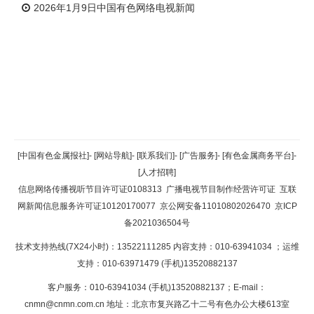
2026年1月9日中国有色网络电视新闻
返回顶部
[中国有色金属报社]
-
[网站导航]
-
[联系我们]
-
[广告服务]
-
[有色金属商务平台]
-
[人才招聘]
返回首页
信息网络传播视听节目许可证0108313
广播电视节目制作经营许可证
互联
网新闻信息服务许可证10120170077
京公网安备11010802026470
京ICP
备2021036504号
技术支持热线(7X24小时)：13522111285 内容支持：010-63941034
；运维
支持：010-63971479 (手机)13520882137
客户服务：010-63941034 (手机)13520882137；E-mail：
cnmn@cnmn.com.cn
地址：北京市复兴路乙十二号有色办公大楼613室