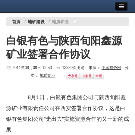
首页
中国有色金属报社主办
广告服务
首页
/
地矿建设
/
地质矿业
要闻
白银有色与陕西旬阳鑫源
铜镍铅锌
矿业签署合作协议
铝
稀有稀土
2011年08月09日 12:53
13339次浏览
来源：
中国有色网
分
类：
地质矿业
大字号
中字号
常规
有色市场
科技
8月1日，白银有色集团公司与陕西旬阳鑫
镁钛
源矿业有限责任公司在西安签署合作协议，这是白
地矿 建设
银有色集团公司“走出去”实施资源合作的又一新的成
果。
党建工作