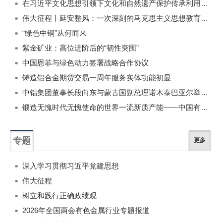
在习近平文化思想引领下文化和自然遗产保护传承利用工作开创新局面
伟大征程丨延安整风：一次深刻的马克思主义思想教育运动
“绿色中铜”从何而来
紫金矿业：高位进阶后的“韧性突围”
中国恩菲与绿色动力签署战略合作协议
铸造铝合金期货交易一周年服务实体功能初显
中铝集团董事长段向东与蒙古国副总理诺木泰巴亚尔举行会谈
锻造无愧时代无愧使命的世界一流新质产能——中国有色金属工业的战略应对与破局之道（二）
专题
更多
深入学习贯彻习近平党建思想
伟大征程
树立和践行正确政绩观
2026年全国两会有色金属行业专题报道