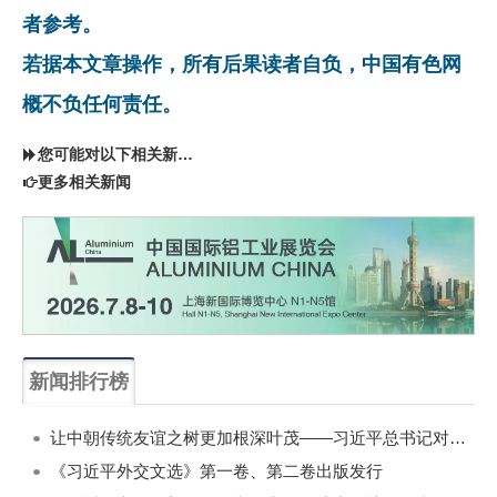
者参考。
若据本文章操作，所有后果读者自负，中国有色网
概不负任何责任。
您可能对以下相关新闻同样感兴趣
更多相关新闻
新闻排行榜
一周
每月
让中朝传统友谊之树更加根深叶茂——习近平总书记对朝鲜进行国事访问纪实
《习近平外交文选》第一卷、第二卷出版发行