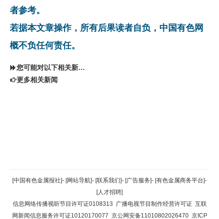
者参考。
若据本文章操作，所有后果读者自负，中国有色网
概不负任何责任。
您可能对以下相关新闻同样感兴趣
更多相关新闻
返回顶部
[中国有色金属报社]
-
[网站导航]
-
[联系我们]
-
[广告服务]
-
[有色金属商务平台]
-
[人才招聘]
返回首页
信息网络传播视听节目许可证0108313
广播电视节目制作经营许可证
互联
网新闻信息服务许可证10120170077
京公网安备11010802026470
京ICP