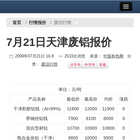
首页
中国有色金属报社主办
广告服务
首页
/
行情报价
/
废旧行情
要闻
7月21日天津废铝报价
铜镍铅锌
2009年07月21日 16:8
2533次浏览
来源：
中国有色网
分
铝
类：
废旧行情
大字号
中字号
常规
稀有稀土
有色市场
单位：元/吨
科技
产品名称
最低价
最高价
均价
涨跌
干净割胶铝线（Al>99%)
11800
12000
11900
0
镁钛
带钢丝铝线
7900
8100
8000
0
地矿 建设
混合型材铝
10700
10900
10800
0
党建工作
熟合金杂铝（干净）
9800
10000
9900
0