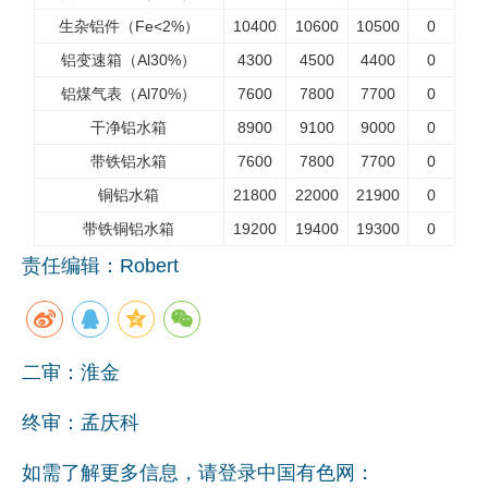
生杂铝件（Fe<2%）
10400
10600
10500
0
企业文化
铝变速箱（Al30%）
4300
4500
4400
0
《资源再生》杂志
铝煤气表（Al70%）
7600
7800
7700
0
行情报价
干净铝水箱
8900
9100
9000
0
带铁铝水箱
7600
7800
7700
0
数字报
铜铝水箱
21800
22000
21900
0
带铁铜铝水箱
19200
19400
19300
0
责任编辑：Robert
二审：淮金
终审：孟庆科
如需了解更多信息，请登录中国有色网：