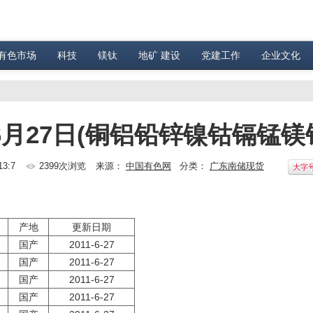
有色市场
科技
镁钛
地矿 建设
党建工作
企业文化
6月27日(铜铝铅锌镍钴镉锰镁
13:7
2399次浏览
来源：
中国有色网
分类：
广东南储现货
大字
产地
更新日期
国产
2011-6-27
国产
2011-6-27
国产
2011-6-27
国产
2011-6-27