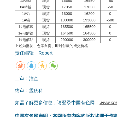
1#锌锭
现货
16650
16950
-50
0#锌锭
现货
17050
17050
-50
1#铅
现货
16000
16200
0
1#锡
现货
190000
193000
-500
1#电解镍
现货
165500
165500
0
1#电解镍
现货
164500
164500
0
1#电解钴
现货
290000
300000
0
上述为批发、仓库自提、即时付款的成交价格
责任编辑：Robert
二审：淮金
终审：孟庆科
如需了解更多信息，请登录中国有色网：
www.cn
中国有色网声明：本网所有内容的版权均属于作