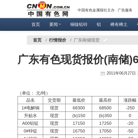
中国有色金属报社主办
广告服务
首页
要闻
铜镍铅锌
铝
稀有稀土
首页
/
行情报价
/
广东南储现货
广东有色现货报价(南储)
2011年06月27日 
（单位： 元/吨）
品名
交货期
最低价
最高价
涨跌幅
1#电解铜
现货
68300
68500
-250
升贴水
现货
(b)150
(b)350
0
A00铝锭
现货
17150
17250
-20
0#锌锭
现货
16750
17050
-50