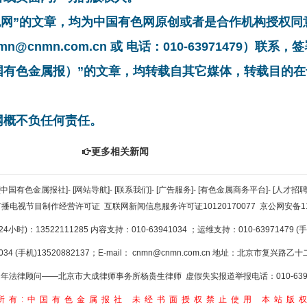
有色网”的文章，均为中国有色网原创或者是合作机构授权
cnmn.com.cn 或 电话：010-63971479）联
中国有色金属报）”的文章，均转载自其它媒体，转载目的
网概不负任何责任。
更多相关新闻
[中国有色金属报社]
-
[网站导航]
-
[联系我们]
-
[广告服务]
-
[有色金属商务平台]
-
[人才招聘
广播电视节目制作经营许可证
互联网新闻信息服务许可证10120170077
京公网安备110
小时)：13522111285 内容支持：010-63941034
；运维支持：010-63971479 (手机
34 (手机)13520882137；E-mail：
cnmn@cnmn.com.cn
地址：北京市复兴路乙十二
年法律顾问——北京市大成律师事务所杨贵生律师 虚假失实报道举报电话：010-6394
所有:中国有色金属报社
未经书面授权禁止使用
本站版