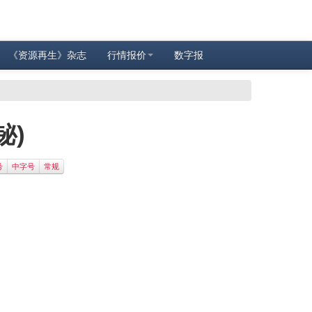
《资源再生》杂志
行情报价
数字报
铋)
号
中字号
常规