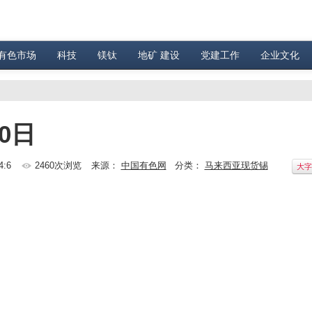
有色市场
科技
镁钛
地矿 建设
党建工作
企业文化
0日
4:6
2460次浏览
来源：
中国有色网
分类：
马来西亚现货锡
大字