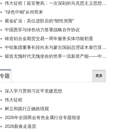
伟大征程丨延安整风：一次深刻的马克思主义思想教育运动
“绿色中铜”从何而来
紫金矿业：高位进阶后的“韧性突围”
中国恩菲与绿色动力签署战略合作协议
铸造铝合金期货交易一周年服务实体功能初显
中铝集团董事长段向东与蒙古国副总理诺木泰巴亚尔举行会谈
锻造无愧时代无愧使命的世界一流新质产能——中国有色金属工业的战略应对与破局之道（二）
专题
更多
深入学习贯彻习近平党建思想
伟大征程
树立和践行正确政绩观
2026年全国两会有色金属行业专题报道
2026新春走基层