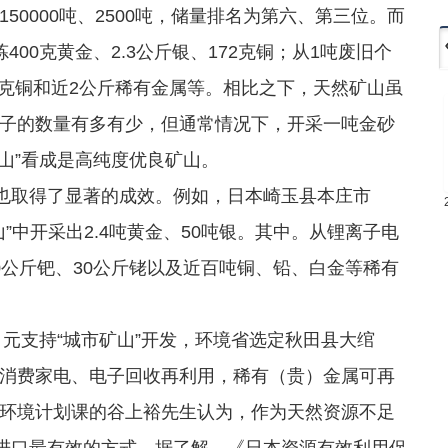
0000吨、2500吨，储量排名为第六、第三位。而
00克黄金、2.3公斤银、172克铜；从1吨废旧个
50克铜和近2公斤稀有金属等。相比之下，天然矿山虽
子的数量有多有少，但通常情况下，开采一吨金砂
山”看成是高纯度优良矿山。
也取得了显著的成效。例如，日本崎玉县本庄市
”中开采出2.4吨黄金、50吨银。其中。从锂离子电
0公斤钯、30公斤铑以及近百吨铜、铅、白金等稀有
元支持“城市矿山”开发，环境省选定秋田县大绾
消费家电、电子回收再利用，稀有（贵）金属可再
环境计划课的谷上裕先生认为，作为天然资源不足
赖进口最有效的方式。据了解，《日本资源有效利用促