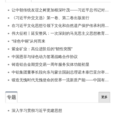
一周
每月
让中朝传统友谊之树更加根深叶茂——习近平总书记对朝鲜进行国事访问纪实
《习近平外交文选》第一卷、第二卷出版发行
在习近平文化思想引领下文化和自然遗产保护传承利用工作开创新局面
伟大征程丨延安整风：一次深刻的马克思主义思想教育运动
“绿色中铜”从何而来
紫金矿业：高位进阶后的“韧性突围”
中国恩菲与绿色动力签署战略合作协议
铸造铝合金期货交易一周年服务实体功能初显
中铝集团董事长段向东与蒙古国副总理诺木泰巴亚尔举行会谈
锻造无愧时代无愧使命的世界一流新质产能——中国有色金属工业的战略应对与破局之道（二）
专题
更多
深入学习贯彻习近平党建思想