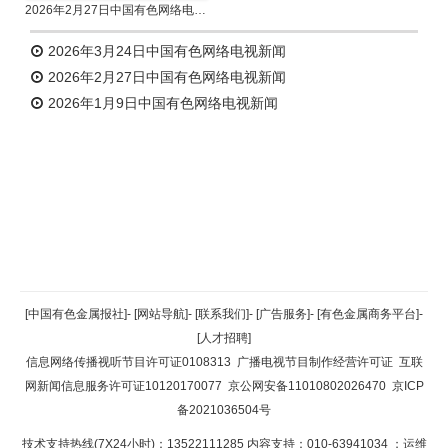
2026年2月27日中国有色网络电视新闻
2026年3月24日中国有色网络电视新闻
2026年2月27日中国有色网络电视新闻
2026年1月9日中国有色网络电视新闻
返回顶部
[中国有色金属报社]
-
[网站导航]
-
[联系我们]
-
[广告服务]
-
[有色金属商务平台]
-
[人才招聘]
返回首页
信息网络传播视听节目许可证0108313
广播电视节目制作经营许可证
互联
网新闻信息服务许可证10120170077
京公网安备11010802026470
京ICP
备2021036504号
技术支持热线(7X24小时)：13522111285 内容支持：010-63941034
；运维