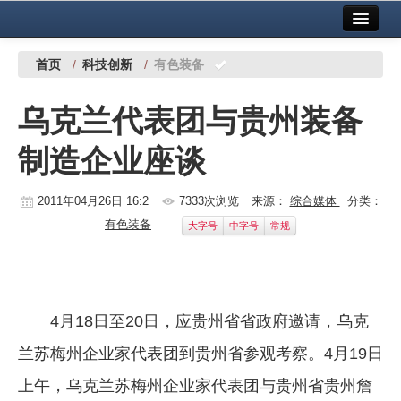
首页
中国有色金属报社主办
广告服务
首页
/
科技创新
/
有色装备
要闻
乌克兰代表团与贵州装备
铜镍铅锌
制造企业座谈
铝
稀有稀土
2011年04月26日 16:2
7333次浏览
来源：
综合媒体
分类：
有色装备
大字号
中字号
常规
有色市场
科技
镁钛
4月18日至20日，应贵州省省政府邀请，乌克
地矿 建设
兰苏梅州企业家代表团到贵州省参观考察。4月19日
上午，乌克兰苏梅州企业家代表团与贵州省贵州詹
党建工作