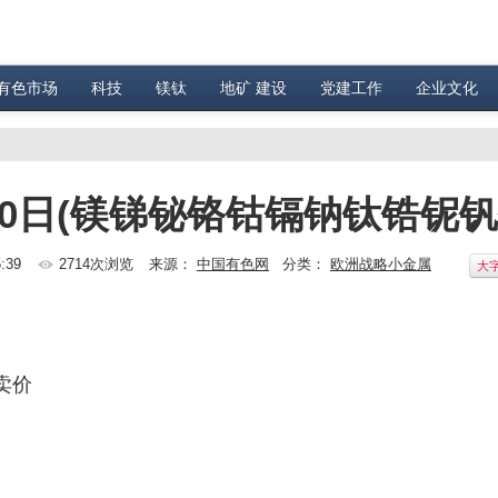
有色市场
科技
镁钛
地矿 建设
党建工作
企业文化
0日(镁锑铋铬钴镉钠钛锆铌钒
:39
2714次浏览
来源：
中国有色网
分类：
欧洲战略小金属
大
卖价