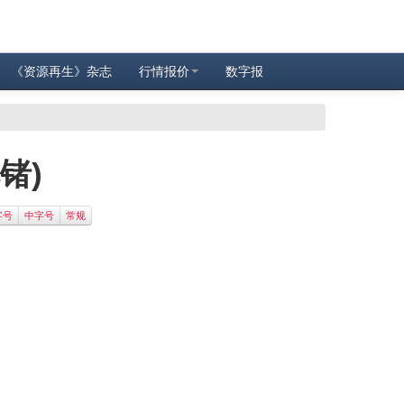
《资源再生》杂志
行情报价
数字报
锗)
字号
中字号
常规