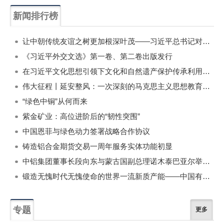
新闻排行榜
一周
每月
让中朝传统友谊之树更加根深叶茂——习近平总书记对朝鲜进行国事访问纪实
《习近平外交文选》第一卷、第二卷出版发行
在习近平文化思想引领下文化和自然遗产保护传承利用工作开创新局面
伟大征程丨延安整风：一次深刻的马克思主义思想教育运动
“绿色中铜”从何而来
紫金矿业：高位进阶后的“韧性突围”
中国恩菲与绿色动力签署战略合作协议
铸造铝合金期货交易一周年服务实体功能初显
中铝集团董事长段向东与蒙古国副总理诺木泰巴亚尔举行会谈
锻造无愧时代无愧使命的世界一流新质产能——中国有色金属工业的战略应对与破局之道（二）
专题
更多