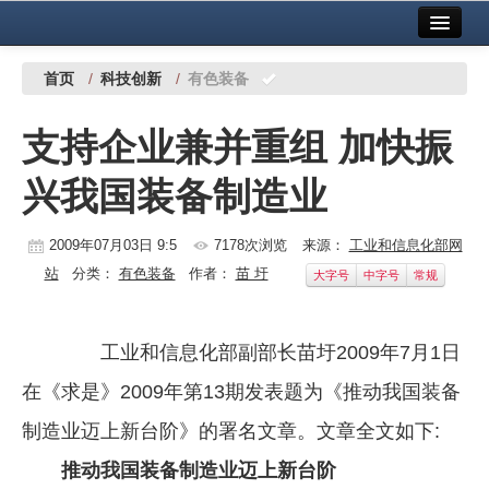
首页
中国有色金属报社主办
广告服务
首页
/
科技创新
/
有色装备
要闻
支持企业兼并重组 加快振
铜镍铅锌
兴我国装备制造业
铝
稀有稀土
2009年07月03日 9:5
7178次浏览
来源：
工业和信息化部网
站
分类：
有色装备
作者：
苗 圩
大字号
中字号
常规
有色市场
科技
工业和信息化部副部长苗圩2009年7月1日
镁钛
在《求是》2009年第13期发表题为《推动我国装备
地矿 建设
制造业迈上新台阶》的署名文章。文章全文如下:
推动我国装备制造业迈上新台阶
党建工作