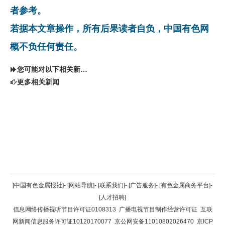
者参考。
若据本文章操作，所有后果读者自负，中国有色网
概不负任何责任。
您可能对以下相关新闻同样感兴趣
更多相关新闻
返回顶部
[中国有色金属报社]
-
[网站导航]
-
[联系我们]
-
[广告服务]
-
[有色金属商务平台]
-
[人才招聘]
返回首页
信息网络传播视听节目许可证0108313
广播电视节目制作经营许可证
互联
网新闻信息服务许可证10120170077
京公网安备11010802026470
京ICP