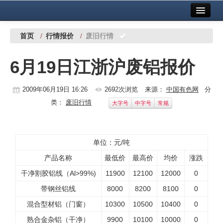
首页
中国有色金属报社主办
广告服务
首页
/
行情报价
/
废旧行情
要闻
6月19日江浙沪废铝报价
铜镍铅锌
2009年06月19日 16:26
2692次浏览
来源：
中国有色网
分
铝
类：
废旧行情
大字号
中字号
常规
稀有稀土
有色市场
单位：元/吨
科技
产品名称
最低价
最高价
均价
涨跌
干净割胶铝线（Al>99%)
11900
12100
12000
0
镁钛
带钢丝铝线
8000
8200
8100
0
地矿 建设
混合型材铝（门窗）
10300
10500
10400
0
党建工作
熟合金杂铝（干净）
9900
10100
10000
0