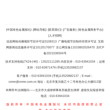
返回顶部
[中国有色金属报社]
-
[网站导航]
-
[联系我们]
-
[广告服务]
-
[有色金属商务平台]
-
[人才招聘]
返回首页
信息网络传播视听节目许可证0108313
广播电视节目制作经营许可证
互联
网新闻信息服务许可证10120170077
京公网安备11010802026470
京ICP
备2021036504号
技术支持热线(7X24小时)：13522111285 内容支持：010-63941034
；运维
支持：010-63971479 (手机)13520882137
客户服务：010-63941034 (手机)13520882137；E-mail：
cnmn@cnmn.com.cn
地址：北京市复兴路乙十二号有色办公大楼613室
本网常年法律顾问——北京市大成律师事务所杨贵生律师 虚假失实报道举报
电话：010-63941034
版权所有:中国有色金属报社
未经书面授权禁止使