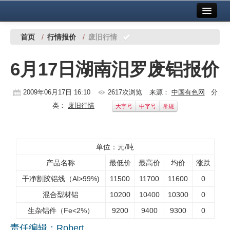
首页
中国有色金属报社主办
广告服务
首页
/
行情报价
/
废旧行情
要闻
6月17日湖南汨罗废铝报价
铜镍铅锌
2009年06月17日 16:10
2617次浏览
来源：
中国有色网
分
铝
类：
废旧行情
大字号
中字号
常规
稀有稀土
有色市场
单位：元/吨
科技
产品名称
最低价
最高价
均价
涨跌
干净割胶铝线（Al>99%)
11500
11700
11600
0
镁钛
混合型材铝
10200
10400
10300
0
地矿 建设
生杂铝件（Fe<2%）
9200
9400
9300
0
党建工作
责任编辑：Robert