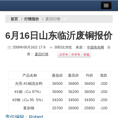
首页
中国有色金属报社主办
广告服务
首页
/
行情报价
/
废旧行情
要闻
6月16日山东临沂废铜报价
铜镍铅锌
2009年06月16日 17:9
3083次浏览
来源：
中国有色网
分
铝
类：
废旧行情
大字号
中字号
常规
稀有稀土
有色市场
产品名称
最低价
最高价
均价
涨跌
科技
光亮-#1铜混合料
36500
36800
36650
-200
#1铜（Cu 97%）
35900
36200
36050
-200
镁钛
#2铜（Cu 95. 5%）
34200
34500
34350
-200
地矿 建设
黄杂铜
25700
26000
25850
-100
党建工作
责任编辑：Robert