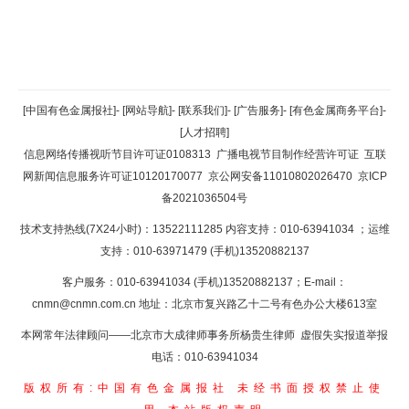
返回顶部
[中国有色金属报社]
-
[网站导航]
-
[联系我们]
-
[广告服务]
-
[有色金属商务平台]
-
[人才招聘]
返回首页
信息网络传播视听节目许可证0108313
广播电视节目制作经营许可证
互联
网新闻信息服务许可证10120170077
京公网安备11010802026470
京ICP
备2021036504号
技术支持热线(7X24小时)：13522111285 内容支持：010-63941034
；运维
支持：010-63971479 (手机)13520882137
客户服务：010-63941034 (手机)13520882137；E-mail：
cnmn@cnmn.com.cn
地址：北京市复兴路乙十二号有色办公大楼613室
本网常年法律顾问——北京市大成律师事务所杨贵生律师 虚假失实报道举报
电话：010-63941034
版权所有:中国有色金属报社
未经书面授权禁止使