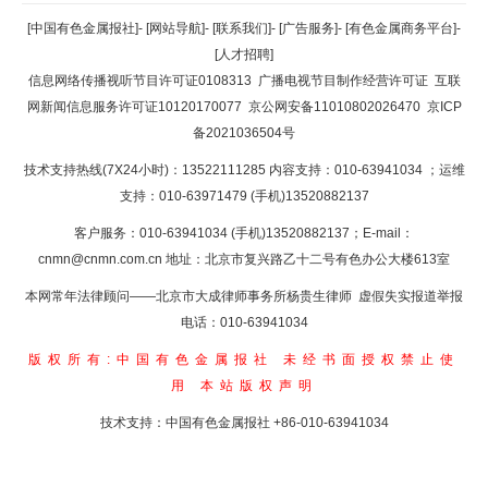
返回顶部
[中国有色金属报社]
-
[网站导航]
-
[联系我们]
-
[广告服务]
-
[有色金属商务平台]
-
[人才招聘]
返回首页
信息网络传播视听节目许可证0108313
广播电视节目制作经营许可证
互联
网新闻信息服务许可证10120170077
京公网安备11010802026470
京ICP
备2021036504号
技术支持热线(7X24小时)：13522111285 内容支持：010-63941034
；运维
支持：010-63971479 (手机)13520882137
客户服务：010-63941034 (手机)13520882137；E-mail：
cnmn@cnmn.com.cn
地址：北京市复兴路乙十二号有色办公大楼613室
本网常年法律顾问——北京市大成律师事务所杨贵生律师 虚假失实报道举报
电话：010-63941034
版权所有:中国有色金属报社
未经书面授权禁止使
用
本站版权声明
技术支持：中国有色金属报社
+86-010-63941034