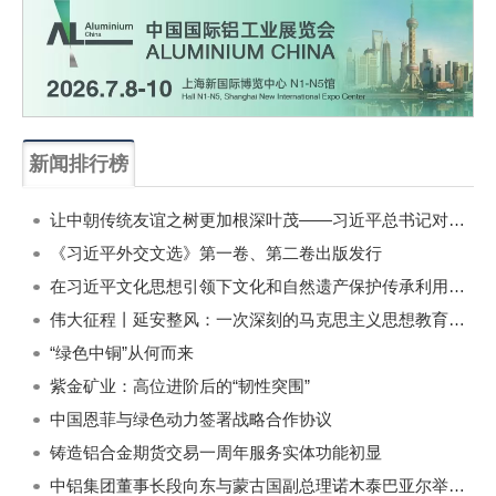
新闻排行榜
一周
每月
让中朝传统友谊之树更加根深叶茂——习近平总书记对朝鲜进行国事访问纪实
《习近平外交文选》第一卷、第二卷出版发行
在习近平文化思想引领下文化和自然遗产保护传承利用工作开创新局面
伟大征程丨延安整风：一次深刻的马克思主义思想教育运动
“绿色中铜”从何而来
紫金矿业：高位进阶后的“韧性突围”
中国恩菲与绿色动力签署战略合作协议
铸造铝合金期货交易一周年服务实体功能初显
中铝集团董事长段向东与蒙古国副总理诺木泰巴亚尔举行会谈