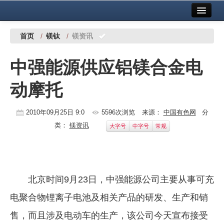
首页
中国有色金属报社主办
广告服务
首页
/
镁钛
/
镁资讯
要闻
中强能源供应铝镁合金电
铜镍铅锌
动摩托
铝
稀有稀土
2010年09月25日 9:0
5596次浏览
来源：
中国有色网
分
类：
镁资讯
大字号
中字号
常规
有色市场
科技
镁钛
北京时间9月23日，中强能源公司主要从事可充
地矿 建设
电聚合物锂离子电池及相关产品的研发、生产和销
售，而且涉及电动车的生产，该公司今天宣布接受
党建工作