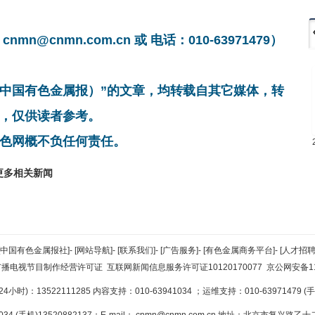
cnmn.com.cn 或 电话：010-63971479）
非中国有色金属报）”的文章，均转载自其它媒体，转
，仅供读者参考。
色网概不负任何责任。
更多相关新闻
[中国有色金属报社]
-
[网站导航]
-
[联系我们]
-
[广告服务]
-
[有色金属商务平台]
-
[人才招聘
广播电视节目制作经营许可证
互联网新闻信息服务许可证10120170077
京公网安备110
小时)：13522111285 内容支持：010-63941034
；运维支持：010-63971479 (手机
34 (手机)13520882137；E-mail：
cnmn@cnmn.com.cn
地址：北京市复兴路乙十二