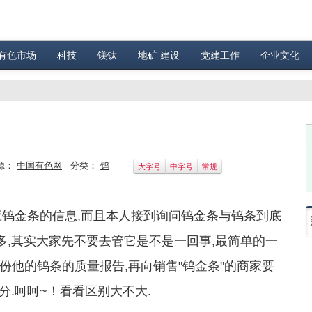
有色市场
科技
镁钛
地矿 建设
党建工作
企业文化
源：
中国有色网
分类：
钨
大字号
中字号
常规
钨金条的信息,而且本人接到询问钨金条与钨条到底
多,其实大家先不要去管它是不是一回事,最简单的一
他的钨条的质量报告,再向销售"钨金条"的商家要
分.呵呵~！看看区别大不大.