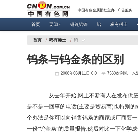
中国有色金属报社主办
广告服务
首页
要闻
铜镍铅锌
铝
稀有稀土
首页
/
稀有稀土
/
钨
钨条与钨金条的区别
2008年03月11日 0:0
7530次浏览
来
从去年开始,网上不断有人在发布供应
是不是一回事的电话(主要是贸易商)也特别的
个办法是你可以向销售钨条的商家或厂商要一份
一份"钨金条"的质量报告,然后对比一下化学成