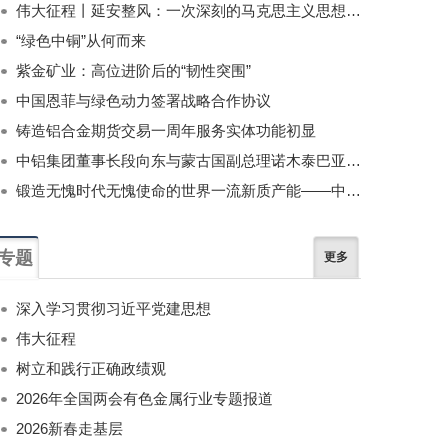
伟大征程丨延安整风：一次深刻的马克思主义思想教育运动
“绿色中铜”从何而来
紫金矿业：高位进阶后的“韧性突围”
中国恩菲与绿色动力签署战略合作协议
铸造铝合金期货交易一周年服务实体功能初显
中铝集团董事长段向东与蒙古国副总理诺木泰巴亚尔举行会谈
锻造无愧时代无愧使命的世界一流新质产能——中国有色金属工业的战略应对与破局之道（二）
专题
更多
深入学习贯彻习近平党建思想
伟大征程
树立和践行正确政绩观
2026年全国两会有色金属行业专题报道
2026新春走基层