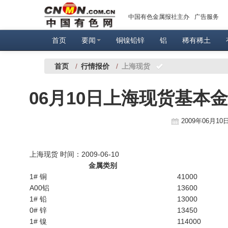
中国有色金属报社主办
广告服务
首页
要闻
铜镍铅锌
铝
稀有稀土
首页
/
行情报价
/
上海现货
06月10日上海现货基本
2009年06月10日
上海现货 时间：2009-06-10
金属类别
1# 铜
41000
A00铝
13600
1# 铅
13000
0# 锌
13450
1# 镍
114000