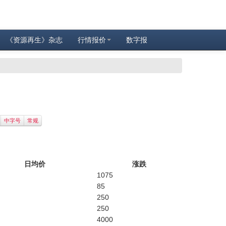
《资源再生》杂志
行情报价
数字报
中字号
常规
日均价
涨跌
1075
85
250
250
4000