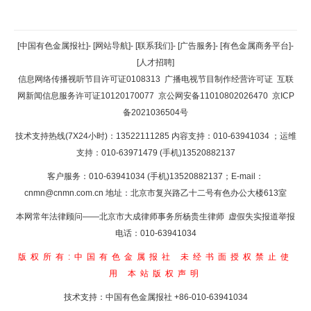
返回顶部
[中国有色金属报社]
-
[网站导航]
-
[联系我们]
-
[广告服务]
-
[有色金属商务平台]
-
[人才招聘]
返回首页
信息网络传播视听节目许可证0108313
广播电视节目制作经营许可证
互联
网新闻信息服务许可证10120170077
京公网安备11010802026470
京ICP
备2021036504号
技术支持热线(7X24小时)：13522111285 内容支持：010-63941034
；运维
支持：010-63971479 (手机)13520882137
客户服务：010-63941034 (手机)13520882137；E-mail：
cnmn@cnmn.com.cn
地址：北京市复兴路乙十二号有色办公大楼613室
本网常年法律顾问——北京市大成律师事务所杨贵生律师 虚假失实报道举报
电话：010-63941034
版权所有:中国有色金属报社
未经书面授权禁止使
用
本站版权声明
技术支持：中国有色金属报社
+86-010-63941034