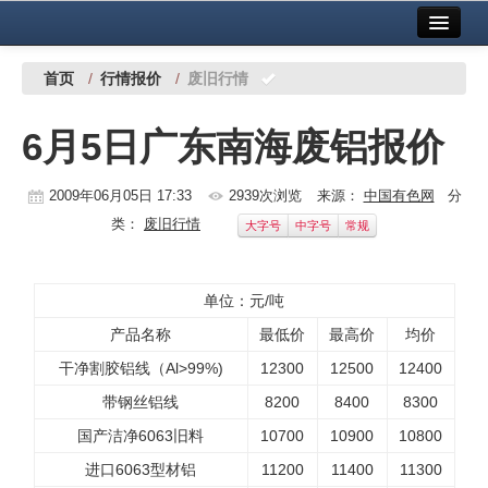
首页
中国有色金属报社主办
广告服务
首页
/
行情报价
/
废旧行情
要闻
6月5日广东南海废铝报价
铜镍铅锌
2009年06月05日 17:33
2939次浏览
来源：
中国有色网
分
铝
类：
废旧行情
大字号
中字号
常规
稀有稀土
有色市场
单位：元/吨
产品名称
最低价
最高价
均价
科技
干净割胶铝线（Al>99%)
12300
12500
12400
镁钛
带钢丝铝线
8200
8400
8300
地矿 建设
国产洁净6063旧料
10700
10900
10800
进口6063型材铝
11200
11400
11300
党建工作