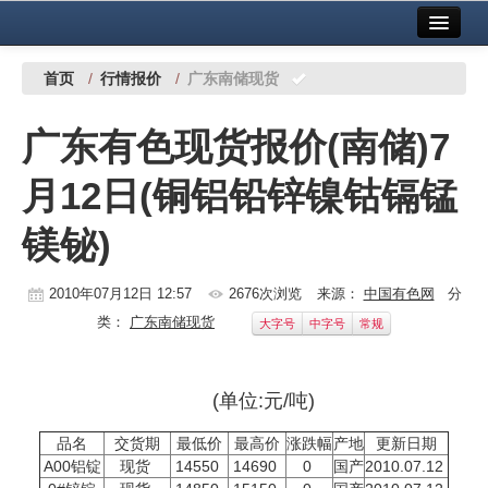
首页
中国有色金属报社主办
广告服务
首页
/
行情报价
/
广东南储现货
要闻
广东有色现货报价(南储)7
铜镍铅锌
月12日(铜铝铅锌镍钴镉锰
铝
镁铋)
稀有稀土
有色市场
2010年07月12日 12:57
2676次浏览
来源：
中国有色网
分
类：
广东南储现货
大字号
中字号
常规
科技
镁钛
(单位:元/吨)
地矿 建设
品名
交货期
最低价
最高价
涨跌幅
产地
更新日期
A00铝锭
现货
14550
14690
0
国产
2010.07.12
党建工作