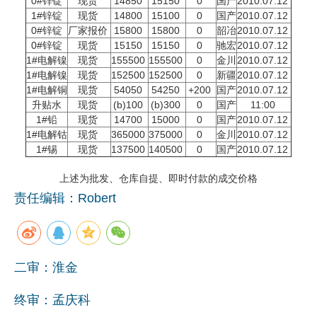
0#锌锭
现货
14850
15150
0
国产
2010.07.12
1#锌锭
现货
14800
15100
0
国产
2010.07.12
企业文化
0#锌锭
厂家报价
15800
15800
0
韶冶
2010.07.12
0#锌锭
现货
15150
15150
0
驰宏
2010.07.12
《资源再生》杂志
1#电解镍
现货
155500
155500
0
金川
2010.07.12
1#电解镍
现货
152500
152500
0
新疆
2010.07.12
行情报价
1#电解铜
现货
54050
54250
+200
国产
2010.07.12
升贴水
现货
(b)100
(b)300
0
国产
11:00
数字报
1#铅
现货
14700
15000
0
国产
2010.07.12
1#电解钴
现货
365000
375000
0
金川
2010.07.12
1#锡
现货
137500
140500
0
国产
2010.07.12
上述为批发、仓库自提、即时付款的成交价格
责任编辑：Robert
二审：淮金
终审：孟庆科