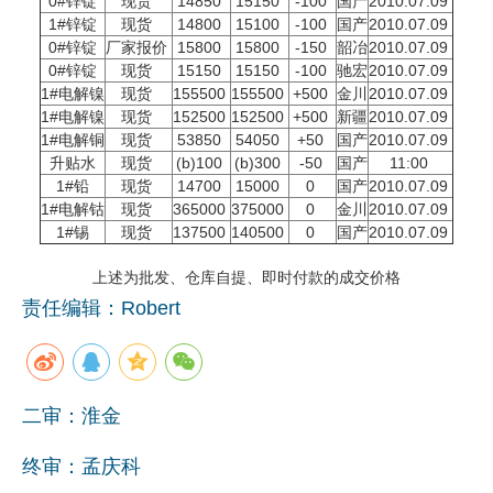
0#锌锭
现货
14850
15150
-100
国产
2010.07.09
1#锌锭
现货
14800
15100
-100
国产
2010.07.09
企业文化
0#锌锭
厂家报价
15800
15800
-150
韶冶
2010.07.09
0#锌锭
现货
15150
15150
-100
驰宏
2010.07.09
《资源再生》杂志
1#电解镍
现货
155500
155500
+500
金川
2010.07.09
1#电解镍
现货
152500
152500
+500
新疆
2010.07.09
行情报价
1#电解铜
现货
53850
54050
+50
国产
2010.07.09
升贴水
现货
(b)100
(b)300
-50
国产
11:00
数字报
1#铅
现货
14700
15000
0
国产
2010.07.09
1#电解钴
现货
365000
375000
0
金川
2010.07.09
1#锡
现货
137500
140500
0
国产
2010.07.09
上述为批发、仓库自提、即时付款的成交价格
责任编辑：Robert
二审：淮金
终审：孟庆科