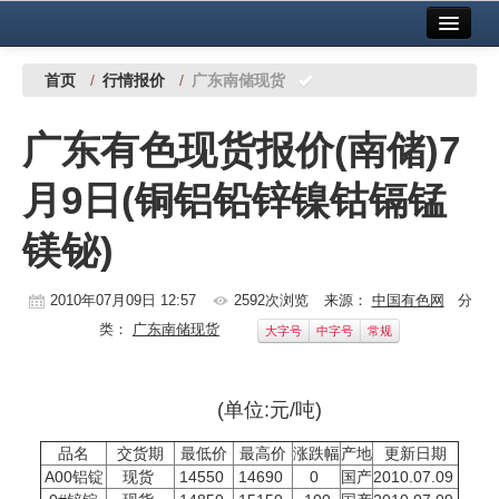
首页
中国有色金属报社主办
广告服务
首页
/
行情报价
/
广东南储现货
要闻
广东有色现货报价(南储)7
铜镍铅锌
月9日(铜铝铅锌镍钴镉锰
铝
镁铋)
稀有稀土
有色市场
2010年07月09日 12:57
2592次浏览
来源：
中国有色网
分
类：
广东南储现货
大字号
中字号
常规
科技
镁钛
(单位:元/吨)
地矿 建设
品名
交货期
最低价
最高价
涨跌幅
产地
更新日期
A00铝锭
现货
14550
14690
0
国产
2010.07.09
党建工作