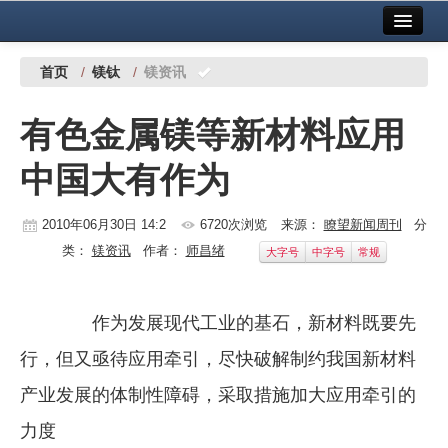
首页
中国有色金属报社主办
广告服务
首页
/
镁钛
/
镁资讯
要闻
有色金属镁等新材料应用
铜镍铅锌
中国大有作为
铝
稀有稀土
2010年06月30日 14:2
6720次浏览
来源：
瞭望新闻周刊
分
类：
镁资讯
作者：
师昌绪
大字号
中字号
常规
有色市场
科技
作为发展现代工业的基石，新材料既要先
镁钛
行，但又亟待应用牵引，尽快破解制约我国新材料
地矿 建设
产业发展的体制性障碍，采取措施加大应用牵引的
力度
党建工作