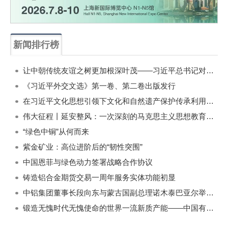
新闻排行榜
一周
每月
让中朝传统友谊之树更加根深叶茂——习近平总书记对朝鲜进行国事访问纪实
《习近平外交文选》第一卷、第二卷出版发行
在习近平文化思想引领下文化和自然遗产保护传承利用工作开创新局面
伟大征程丨延安整风：一次深刻的马克思主义思想教育运动
“绿色中铜”从何而来
紫金矿业：高位进阶后的“韧性突围”
中国恩菲与绿色动力签署战略合作协议
铸造铝合金期货交易一周年服务实体功能初显
中铝集团董事长段向东与蒙古国副总理诺木泰巴亚尔举行会谈
锻造无愧时代无愧使命的世界一流新质产能——中国有色金属工业的战略应对与破局之道（二）