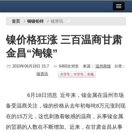
首页
中国有色金属报社主办
广告服务
首页
/
铜镍铅锌
/
镍资讯
要闻
镍价格狂涨 三百温商甘肃
铜镍铅锌
金昌“淘镍”
铝
稀有稀土
2010年06月18日 15:7
6460次浏览
来源：
温州商报
分类：
镍资讯
大字号
中字号
常规
有色市场
科技
6月18日消息 近年来，镍金属在温州市场
镁钛
备受温商关注，镍的价格从去年初每吨8万元涨到现
地矿 建设
在的15万元，这也刺激着敏感的温商，从事镍金属
的贸易的人数在不断增加。近来，在甘肃金昌从事
党建工作