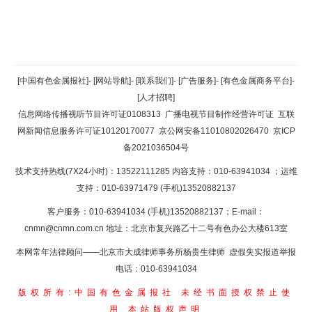
返回顶部
[中国有色金属报社]
-
[网站导航]
-
[联系我们]
-
[广告服务]
-
[有色金属商务平台]
-
[人才招聘]
返回首页
信息网络传播视听节目许可证0108313
广播电视节目制作经营许可证
互联
网新闻信息服务许可证10120170077
京公网安备11010802026470
京ICP
备2021036504号
技术支持热线(7X24小时)：13522111285 内容支持：010-63941034
；运维
支持：010-63971479 (手机)13520882137
客户服务：010-63941034 (手机)13520882137；E-mail：
cnmn@cnmn.com.cn
地址：北京市复兴路乙十二号有色办公大楼613室
本网常年法律顾问——北京市大成律师事务所杨贵生律师 虚假失实报道举报
电话：010-63941034
版权所有:中国有色金属报社
未经书面授权禁止使
用
本站版权声明