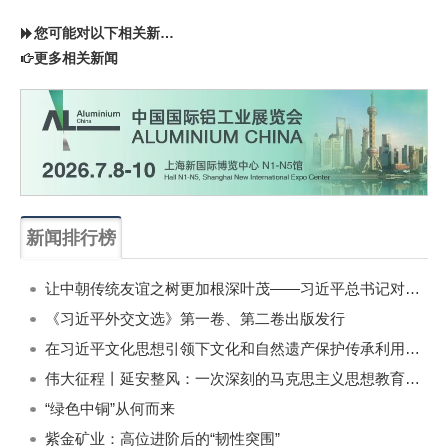
您可能对以下相关新闻同样感兴趣
更多相关新闻
新闻排行榜
一周
每月
让中朝传统友谊之树更加根深叶茂——习近平总书记对朝鲜进行国事访问纪实
《习近平外交文选》第一卷、第二卷出版发行
在习近平文化思想引领下文化和自然遗产保护传承利用工作开创新局面
伟大征程丨延安整风：一次深刻的马克思主义思想教育运动
“绿色中铜”从何而来
紫金矿业：高位进阶后的“韧性突围”