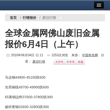
首页
中国有色金属报社主办
广告服务
首页
/
行情报价
/
废旧行情
要闻
全球金属网佛山废旧金属
铜镍铅锌
报价6月4日（上午）
铝
稀有稀土
2010年06月04日 11:11
2253次浏览
来源：
中国有色网
分
类：
废旧行情
大字号
中字号
常规
有色市场
科技
马达铜44800-45100跌600
镁钛
光亮铜线49700-49900跌600
地矿 建设
65黄铜边料37600-37800跌300
党建工作
破碎黄铜32600-32800跌300