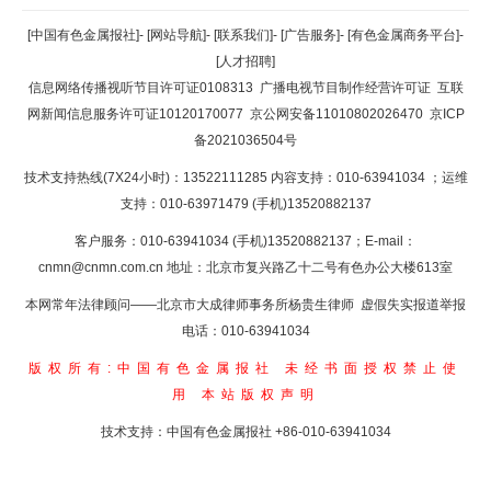
返回顶部
[中国有色金属报社]
-
[网站导航]
-
[联系我们]
-
[广告服务]
-
[有色金属商务平台]
-
[人才招聘]
返回首页
信息网络传播视听节目许可证0108313
广播电视节目制作经营许可证
互联
网新闻信息服务许可证10120170077
京公网安备11010802026470
京ICP
备2021036504号
技术支持热线(7X24小时)：13522111285 内容支持：010-63941034
；运维
支持：010-63971479 (手机)13520882137
客户服务：010-63941034 (手机)13520882137；E-mail：
cnmn@cnmn.com.cn
地址：北京市复兴路乙十二号有色办公大楼613室
本网常年法律顾问——北京市大成律师事务所杨贵生律师 虚假失实报道举报
电话：010-63941034
版权所有:中国有色金属报社
未经书面授权禁止使
用
本站版权声明
技术支持：中国有色金属报社
+86-010-63941034