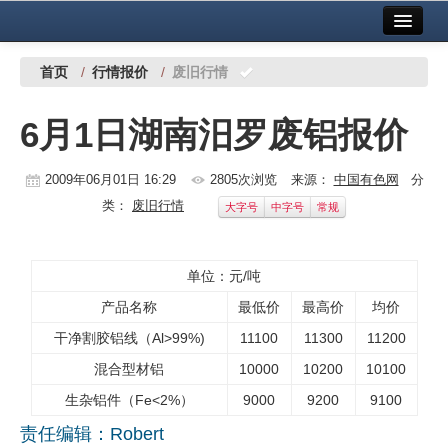
首页
中国有色金属报社主办
广告服务
首页
/
行情报价
/
废旧行情
要闻
6月1日湖南汨罗废铝报价
铜镍铅锌
2009年06月01日 16:29
2805次浏览
来源：
中国有色网
分
铝
类：
废旧行情
大字号
中字号
常规
稀有稀土
有色市场
单位：元/吨
产品名称
最低价
最高价
均价
科技
干净割胶铝线（Al>99%)
11100
11300
11200
镁钛
混合型材铝
10000
10200
10100
地矿 建设
生杂铝件（Fe<2%）
9000
9200
9100
责任编辑：Robert
党建工作