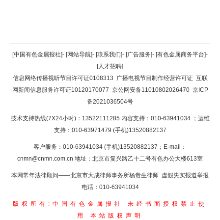
返回顶部
[中国有色金属报社]
-
[网站导航]
-
[联系我们]
-
[广告服务]
-
[有色金属商务平台]
-
[人才招聘]
返回首页
信息网络传播视听节目许可证0108313
广播电视节目制作经营许可证
互联
网新闻信息服务许可证10120170077
京公网安备11010802026470
京ICP
备2021036504号
技术支持热线(7X24小时)：13522111285 内容支持：010-63941034
；运维
支持：010-63971479 (手机)13520882137
客户服务：010-63941034 (手机)13520882137；E-mail：
cnmn@cnmn.com.cn
地址：北京市复兴路乙十二号有色办公大楼613室
本网常年法律顾问——北京市大成律师事务所杨贵生律师 虚假失实报道举报
电话：010-63941034
版权所有:中国有色金属报社
未经书面授权禁止使
用
本站版权声明