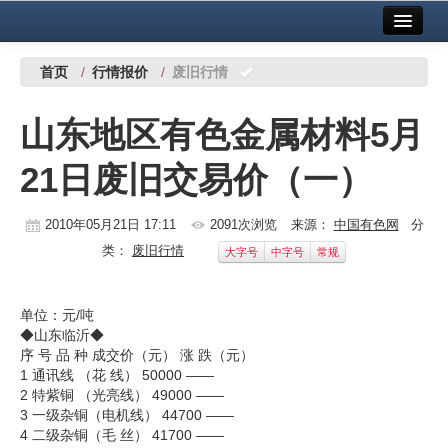
首页
中国有色金属报社主办
广告服务
首页
/
行情报价
/
废旧行情
要闻
山东地区有色金属材料5月
铜镍铅锌
21日废旧交易价（一）
铝
稀有稀土
2010年05月21日 17:11
2091次浏览
来源：
中国有色网
分
类：
废旧行情
大字号
中字号
常规
有色市场
科技
单位：元/吨
◆山东临沂◆
镁钛
序 号 品 种 成交价（元） 涨 跌（元）
1 通讯线 （花 线） 50000 ——
地矿 建设
2 特紫铜 （光亮线） 49000 ——
3 一级杂铜（电机线） 44700 ——
党建工作
4 二级杂铜（毛 丝） 41700 ——