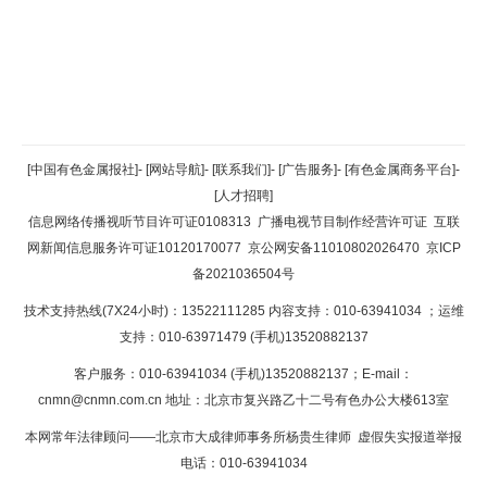
返回顶部
[中国有色金属报社]
-
[网站导航]
-
[联系我们]
-
[广告服务]
-
[有色金属商务平台]
-
[人才招聘]
返回首页
信息网络传播视听节目许可证0108313
广播电视节目制作经营许可证
互联
网新闻信息服务许可证10120170077
京公网安备11010802026470
京ICP
备2021036504号
技术支持热线(7X24小时)：13522111285 内容支持：010-63941034
；运维
支持：010-63971479 (手机)13520882137
客户服务：010-63941034 (手机)13520882137；E-mail：
cnmn@cnmn.com.cn
地址：北京市复兴路乙十二号有色办公大楼613室
本网常年法律顾问——北京市大成律师事务所杨贵生律师 虚假失实报道举报
电话：010-63941034