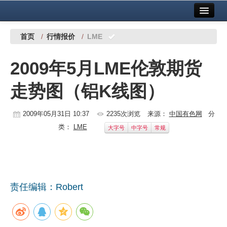
首页
中国有色金属报社主办
广告服务
首页
/
行情报价
/
LME
要闻
2009年5月LME伦敦期货
铜镍铅锌
走势图（铝K线图）
铝
稀有稀土
2009年05月31日 10:37
2235次浏览
来源：
中国有色网
分
类：
LME
大字号
中字号
常规
有色市场
科技
镁钛
责任编辑：Robert
地矿 建设
党建工作