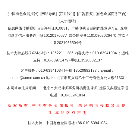
返回顶部
[中国有色金属报社]
-
[网站导航]
-
[联系我们]
-
[广告服务]
-
[有色金属商务平台]
-
[人才招聘]
返回首页
信息网络传播视听节目许可证0108313
广播电视节目制作经营许可证
互联
网新闻信息服务许可证10120170077
京公网安备11010802026470
京ICP
备2021036504号
技术支持热线(7X24小时)：13522111285 内容支持：010-63941034
；运维
支持：010-63971479 (手机)13520882137
客户服务：010-63941034 (手机)13520882137；E-mail：
cnmn@cnmn.com.cn
地址：北京市复兴路乙十二号有色办公大楼613室
本网常年法律顾问——北京市大成律师事务所杨贵生律师 虚假失实报道举报
电话：010-63941034
版权所有:中国有色金属报社
未经书面授权禁止使
用
本站版权声明
技术支持：中国有色金属报社
+86-010-63941034