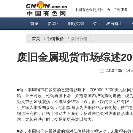
中国有色金属报社主办
广告服务
首页
要闻
铜镍铅锌
铝
稀有稀土
首页
/
行情报价
/
废旧行情
废旧金属现货市场综述201
2010年05月14日
■铜：本周铜市在多空消息交错影响下，在6900-7200美
幅，亚洲时段，伦铜再度下滑，并拖累国内沪铜震荡走低，现
短期或会延续震荡，不排除会继续下跌，但下跌的空间料有限
引买家入市采购废铜，他们普遍认为废铜价格没有优势，搏市意
铜供应充裕，价格上涨动力不充分，反过来也会对废铜价形成
浓，尤其在跌价时，交易量更是难以放大。
■铝：本周铝价在暴跌后的相对低位持续窄幅波动，未取得有效