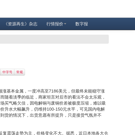
《资源再生》杂志
行情报价
数字报
中字号
常规
领涨基本金属，一度冲高至7186美元，但最终未能稳守涨
，而随着淡季的临近，商家坦言对后市的看法不会太乐观，
市场买气略欠佳，因电解铜与废铜价差被极度压缩，难以吸
水大幅飙升，仍维持100-150元水平，可见国内电解
补到货的情况下，出货意愿有所提升，只是接货气氛并不
反复震荡走势为主，价格变化不大。据悉，近日本地各大仓