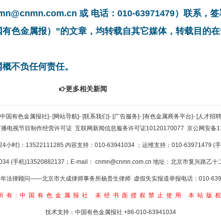
cnmn.com.cn 或 电话：010-63971479）联
中国有色金属报）”的文章，均转载自其它媒体，转载目的
网概不负任何责任。
更多相关新闻
[中国有色金属报社]
-
[网站导航]
-
[联系我们]
-
[广告服务]
-
[有色金属商务平台]
-
[人才招聘
广播电视节目制作经营许可证
互联网新闻信息服务许可证10120170077
京公网安备110
小时)：13522111285 内容支持：010-63941034
；运维支持：010-63971479 (手机
34 (手机)13520882137；E-mail：
cnmn@cnmn.com.cn
地址：北京市复兴路乙十二
年法律顾问——北京市大成律师事务所杨贵生律师 虚假失实报道举报电话：010-6394
所有:中国有色金属报社
未经书面授权禁止使用
本站版
技术支持：中国有色金属报社
+86-010-63941034