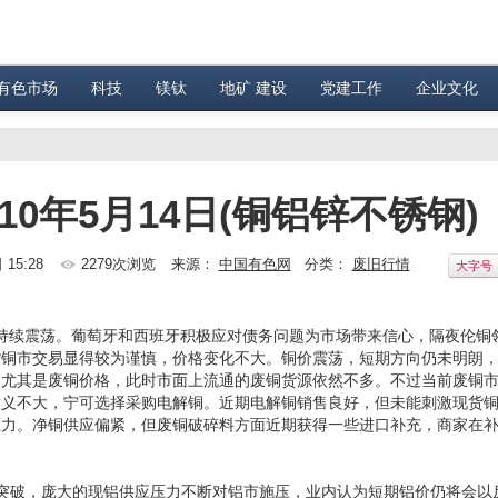
有色市场
科技
镁钛
地矿 建设
党建工作
企业文化
0年5月14日(铜铝锌不锈钢)
 15:28
2279次浏览
来源：
中国有色网
分类：
废旧行情
大字号
元区间持续震荡。葡萄牙和西班牙积极应对债务问题为市场带来信心，隔夜伦铜
货铜市交易显得较为谨慎，价格变化不大。铜价震荡，短期方向仍未明朗
，尤其是废铜价格，此时市面上流通的废铜货源依然不多。不过当前废铜
义不大，宁可选择采购电解铜。近期电解铜销售良好，但未能刺激现货铜价升
压力。净铜供应偏紧，但废铜破碎料方面近期获得一些进口补充，商家在
突破，庞大的现铝供应压力不断对铝市施压，业内认为短期铝价仍将会以