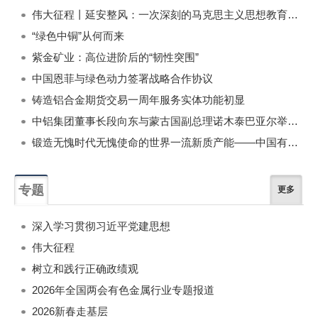
伟大征程丨延安整风：一次深刻的马克思主义思想教育运动
“绿色中铜”从何而来
紫金矿业：高位进阶后的“韧性突围”
中国恩菲与绿色动力签署战略合作协议
铸造铝合金期货交易一周年服务实体功能初显
中铝集团董事长段向东与蒙古国副总理诺木泰巴亚尔举行会谈
锻造无愧时代无愧使命的世界一流新质产能——中国有色金属工业的战略应对与破局之道（二）
专题
更多
深入学习贯彻习近平党建思想
伟大征程
树立和践行正确政绩观
2026年全国两会有色金属行业专题报道
2026新春走基层