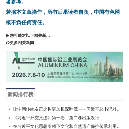
者参考。
若据本文章操作，所有后果读者自负，中国有色网
概不负任何责任。
您可能对以下相关新闻同样感兴趣
更多相关新闻
新闻排行榜
一周
每月
让中朝传统友谊之树更加根深叶茂——习近平总书记对朝鲜进行国事访问纪实
《习近平外交文选》第一卷、第二卷出版发行
在习近平文化思想引领下文化和自然遗产保护传承利用工作开创新局面