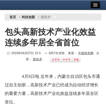
首页
中国有色金属报社主办
广告服务
首页
/
科技创新
/
新技术
要闻
包头高新技术产业化效益
铜镍铅锌
连续多年居全省首位
铝
稀有稀土
2010年04月07日 15:5
6057次浏览
来源：
中国有色网
分
类：
新技术
大字号
中字号
常规
有色市场
科技
4月5日电 近年来，内蒙古自治区包头市通
镁钛
过自主创新，高新技术产业已经成为拉动经济增长
地矿 建设
的重要力量，高新技术产业化效益连续多年居全区
首位。
党建工作