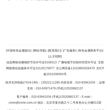
返回顶部
[中国有色金属报社]
-
[网站导航]
-
[联系我们]
-
[广告服务]
-
[有色金属商务平台]
-
[人才招聘]
返回首页
信息网络传播视听节目许可证0108313
广播电视节目制作经营许可证
互联
网新闻信息服务许可证10120170077
京公网安备11010802026470
京ICP
备2021036504号
技术支持热线(7X24小时)：13522111285 内容支持：010-63941034
；运维
支持：010-63971479 (手机)13520882137
客户服务：010-63941034 (手机)13520882137；E-mail：
cnmn@cnmn.com.cn
地址：北京市复兴路乙十二号有色办公大楼613室