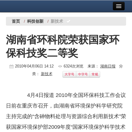
首页
中国有色金属报社主办
广告服务
首页
/
科技创新
/
新技术
要闻
湖南省环科院荣获国家环
铜镍铅锌
保科技奖二等奖
铝
稀有稀土
2010年04月06日 14:12
6324次浏览
来源：
湖南日报
分
类：
新技术
大字号
中字号
常规
有色市场
科技
4月4日报道 2010年全国环保科技工作会议
镁钛
日前在重庆市召开，由湖南省环境保护科学研究院
地矿 建设
主持完成的“含砷物料处理与资源综合利用新技术”荣
获国家环境保护部2009年度“国家环境保护科学技术
党建工作