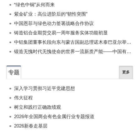
“绿色中铜”从何而来
紫金矿业：高位进阶后的“韧性突围”
中国恩菲与绿色动力签署战略合作协议
铸造铝合金期货交易一周年服务实体功能初显
中铝集团董事长段向东与蒙古国副总理诺木泰巴亚尔举行会谈
锻造无愧时代无愧使命的世界一流新质产能——中国有色金属工业的战略应对与破局之道（二）
专题
更多
深入学习贯彻习近平党建思想
伟大征程
树立和践行正确政绩观
2026年全国两会有色金属行业专题报道
2026新春走基层