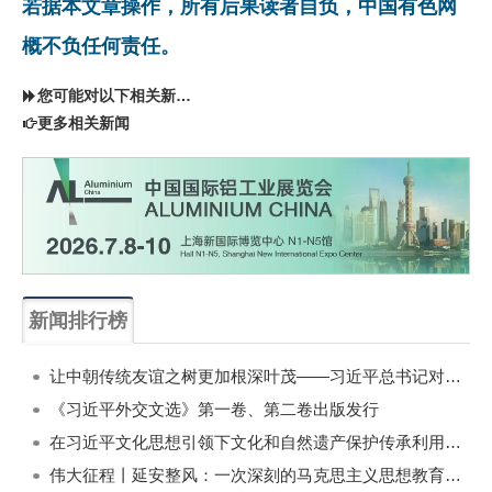
若据本文章操作，所有后果读者自负，中国有色网
概不负任何责任。
您可能对以下相关新闻同样感兴趣
更多相关新闻
新闻排行榜
一周
每月
让中朝传统友谊之树更加根深叶茂——习近平总书记对朝鲜进行国事访问纪实
《习近平外交文选》第一卷、第二卷出版发行
在习近平文化思想引领下文化和自然遗产保护传承利用工作开创新局面
伟大征程丨延安整风：一次深刻的马克思主义思想教育运动