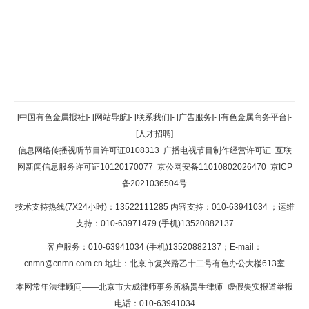
返回顶部
[中国有色金属报社]
-
[网站导航]
-
[联系我们]
-
[广告服务]
-
[有色金属商务平台]
-
[人才招聘]
返回首页
信息网络传播视听节目许可证0108313
广播电视节目制作经营许可证
互联
网新闻信息服务许可证10120170077
京公网安备11010802026470
京ICP
备2021036504号
技术支持热线(7X24小时)：13522111285 内容支持：010-63941034
；运维
支持：010-63971479 (手机)13520882137
客户服务：010-63941034 (手机)13520882137；E-mail：
cnmn@cnmn.com.cn
地址：北京市复兴路乙十二号有色办公大楼613室
本网常年法律顾问——北京市大成律师事务所杨贵生律师 虚假失实报道举报
电话：010-63941034