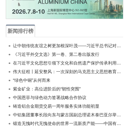
新闻排行榜
一周
每月
让中朝传统友谊之树更加根深叶茂——习近平总书记对朝鲜进行国事访问纪实
《习近平外交文选》第一卷、第二卷出版发行
在习近平文化思想引领下文化和自然遗产保护传承利用工作开创新局面
伟大征程丨延安整风：一次深刻的马克思主义思想教育运动
“绿色中铜”从何而来
紫金矿业：高位进阶后的“韧性突围”
中国恩菲与绿色动力签署战略合作协议
铸造铝合金期货交易一周年服务实体功能初显
中铝集团董事长段向东与蒙古国副总理诺木泰巴亚尔举行会谈
锻造无愧时代无愧使命的世界一流新质产能——中国有色金属工业的战略应对与破局之道（二）