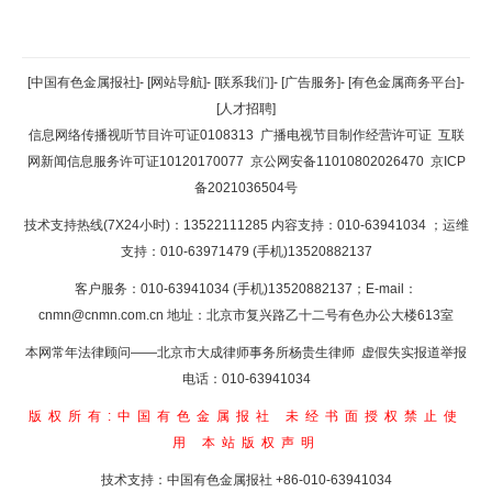
返回顶部
[中国有色金属报社]
-
[网站导航]
-
[联系我们]
-
[广告服务]
-
[有色金属商务平台]
-
[人才招聘]
返回首页
信息网络传播视听节目许可证0108313
广播电视节目制作经营许可证
互联
网新闻信息服务许可证10120170077
京公网安备11010802026470
京ICP
备2021036504号
技术支持热线(7X24小时)：13522111285 内容支持：010-63941034
；运维
支持：010-63971479 (手机)13520882137
客户服务：010-63941034 (手机)13520882137；E-mail：
cnmn@cnmn.com.cn
地址：北京市复兴路乙十二号有色办公大楼613室
本网常年法律顾问——北京市大成律师事务所杨贵生律师 虚假失实报道举报
电话：010-63941034
版权所有:中国有色金属报社
未经书面授权禁止使
用
本站版权声明
技术支持：中国有色金属报社
+86-010-63941034