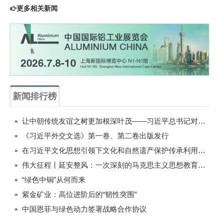
更多相关新闻
新闻排行榜
一周
每月
让中朝传统友谊之树更加根深叶茂——习近平总书记对朝鲜进行国事访问纪实
《习近平外交文选》第一卷、第二卷出版发行
在习近平文化思想引领下文化和自然遗产保护传承利用工作开创新局面
伟大征程丨延安整风：一次深刻的马克思主义思想教育运动
“绿色中铜”从何而来
紫金矿业：高位进阶后的“韧性突围”
中国恩菲与绿色动力签署战略合作协议