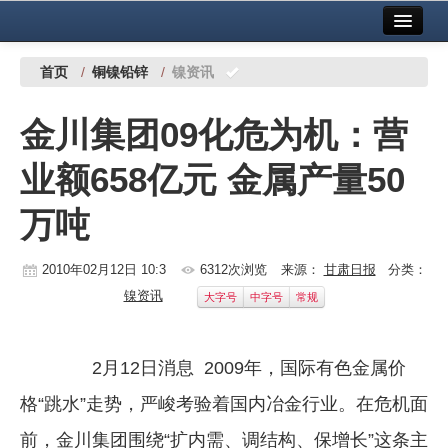
首页
中国有色金属报社主办
广告服务
首页
/
铜镍铅锌
/
镍资讯
要闻
金川集团09化危为机：营
铜镍铅锌
业额658亿元 金属产量50
铝
万吨
稀有稀土
有色市场
2010年02月12日 10:3
6312次浏览
来源：
甘肃日报
分类：
镍资讯
大字号
中字号
常规
科技
镁钛
2月12日消息 2009年，国际有色金属价
地矿 建设
格“跳水”走势，严峻考验着国内冶金行业。在危机面
党建工作
前，金川集团围绕“扩内需、调结构、保增长”这条主