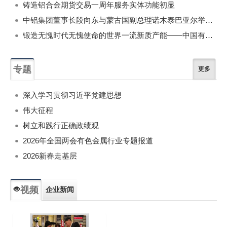
铸造铝合金期货交易一周年服务实体功能初显
中铝集团董事长段向东与蒙古国副总理诺木泰巴亚尔举行会谈
锻造无愧时代无愧使命的世界一流新质产能——中国有色金属工业的战略应对与破局之道（二）
专题
更多
深入学习贯彻习近平党建思想
伟大征程
树立和践行正确政绩观
2026年全国两会有色金属行业专题报道
2026新春走基层
视频
企业新闻
专题新闻
人物专访