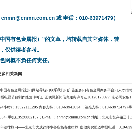
cnmn.com.cn 或 电话：010-63971479）
非中国有色金属报）”的文章，均转载自其它媒体，转
，仅供读者参考。
色网概不负任何责任。
更多相关新闻
[中国有色金属报社]
-
[网站导航]
-
[联系我们]
-
[广告服务]
-
[有色金属商务平台]
-
[人才招聘
广播电视节目制作经营许可证
互联网新闻信息服务许可证10120170077
京公网安备110
小时)：13522111285 内容支持：010-63941034
；运维支持：010-63971479 (手机
34 (手机)13520882137；E-mail：
cnmn@cnmn.com.cn
地址：北京市复兴路乙十二
年法律顾问——北京市大成律师事务所杨贵生律师 虚假失实报道举报电话：010-6394