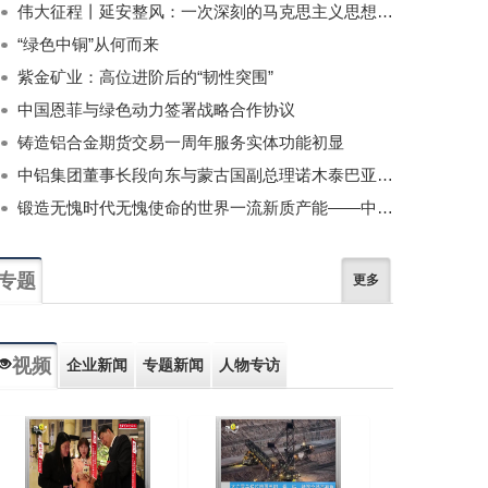
伟大征程丨延安整风：一次深刻的马克思主义思想教育运动
“绿色中铜”从何而来
紫金矿业：高位进阶后的“韧性突围”
中国恩菲与绿色动力签署战略合作协议
铸造铝合金期货交易一周年服务实体功能初显
中铝集团董事长段向东与蒙古国副总理诺木泰巴亚尔举行会谈
锻造无愧时代无愧使命的世界一流新质产能——中国有色金属工业的战略应对与破局之道（二）
专题
更多
视频
企业新闻
专题新闻
人物专访