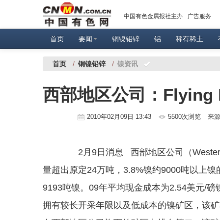
中国有色金属报社主办
广告服务
首页
要闻
铜镍铅锌
铝
稀有稀土
首页
/
铜镍铅锌
/
镍资讯
西部地区公司：Flyin
2010年02月09日 13:43
5500次浏览
来
2月9日消息 西部地区公司（Western A
量超出原定24万吨，3.8%镍约9000吨以上镍
9193吨镍。09年平均现金成本为2.54美元/磅镍
拥有较长开采年限以及低成本的镍矿区，该矿将和Spot