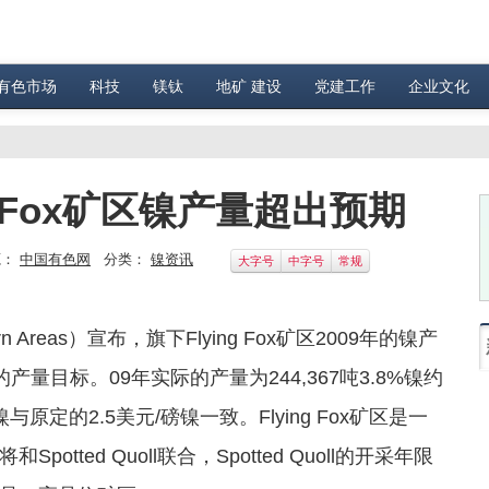
有色市场
科技
镁钛
地矿 建设
党建工作
企业文化
g Fox矿区镍产量超出预期
源：
中国有色网
分类：
镍资讯
大字号
中字号
常规
reas）宣布，旗下Flying Fox矿区2009年的镍产
的产量目标。09年实际的产量为244,367吨3.8%镍约
与原定的2.5美元/磅镍一致。Flying Fox矿区是一
ted Quoll联合，Spotted Quoll的开采年限