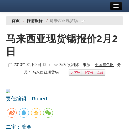
首页
中国有色金属报社主办
广告服务
首页
/
行情报价
/
马来西亚现货锡
要闻
马来西亚现货锡报价2月2
铜镍铅锌
日
铝
稀有稀土
2010年02月02日 13:5
2525次浏览
来源：
中国有色网
分
类：
马来西亚现货锡
大字号
中字号
常规
有色市场
科技
责任编辑：Robert
镁钛
地矿 建设
党建工作
二审：淮金