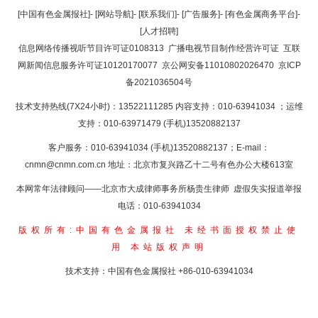
返回顶部
[中国有色金属报社]
-
[网站导航]
-
[联系我们]
-
[广告服务]
-
[有色金属商务平台]
-
[人才招聘]
返回首页
信息网络传播视听节目许可证0108313
广播电视节目制作经营许可证
互联
网新闻信息服务许可证10120170077
京公网安备11010802026470
京ICP
备2021036504号
技术支持热线(7X24小时)：13522111285 内容支持：010-63941034
；运维
支持：010-63971479 (手机)13520882137
客户服务：010-63941034 (手机)13520882137；E-mail：
cnmn@cnmn.com.cn
地址：北京市复兴路乙十二号有色办公大楼613室
本网常年法律顾问——北京市大成律师事务所杨贵生律师 虚假失实报道举报
电话：010-63941034
版权所有:中国有色金属报社
未经书面授权禁止使
用
本站版权声明
技术支持：中国有色金属报社
+86-010-63941034