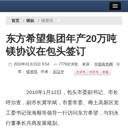
首页
中国有色金属报社主办
广告服务
首页
/
镁钛
/
镁资讯
要闻
东方希望集团年产20万吨
铜镍铅锌
镁协议在包头签订
铝
稀有稀土
2010年01月15日 9:54
7779次浏览
来源：
中国有色网
分
类：
镁资讯
作者：
彭立中
大字号
中字号
常规
有色市场
科技
2010年1月12日，包头市委副书记、市长
镁钛
呼尔查，副市长冀学斌，市委常委、稀土高新区党
地矿 建设
工委书记张海顺等领导一行访问东方希望，与刘永
行董事长共商发展规划。
党建工作