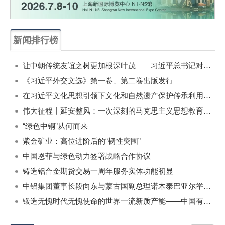
新闻排行榜
一周
每月
让中朝传统友谊之树更加根深叶茂——习近平总书记对朝鲜进行国事访问纪实
《习近平外交文选》第一卷、第二卷出版发行
在习近平文化思想引领下文化和自然遗产保护传承利用工作开创新局面
伟大征程丨延安整风：一次深刻的马克思主义思想教育运动
“绿色中铜”从何而来
紫金矿业：高位进阶后的“韧性突围”
中国恩菲与绿色动力签署战略合作协议
铸造铝合金期货交易一周年服务实体功能初显
中铝集团董事长段向东与蒙古国副总理诺木泰巴亚尔举行会谈
锻造无愧时代无愧使命的世界一流新质产能——中国有色金属工业的战略应对与破局之道（二）