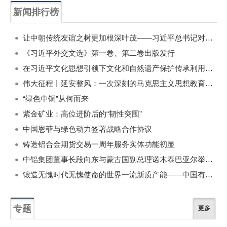
新闻排行榜
一周
每月
让中朝传统友谊之树更加根深叶茂——习近平总书记对朝鲜进行国事访问纪实
《习近平外交文选》第一卷、第二卷出版发行
在习近平文化思想引领下文化和自然遗产保护传承利用工作开创新局面
伟大征程丨延安整风：一次深刻的马克思主义思想教育运动
“绿色中铜”从何而来
紫金矿业：高位进阶后的“韧性突围”
中国恩菲与绿色动力签署战略合作协议
铸造铝合金期货交易一周年服务实体功能初显
中铝集团董事长段向东与蒙古国副总理诺木泰巴亚尔举行会谈
锻造无愧时代无愧使命的世界一流新质产能——中国有色金属工业的战略应对与破局之道（二）
专题
更多