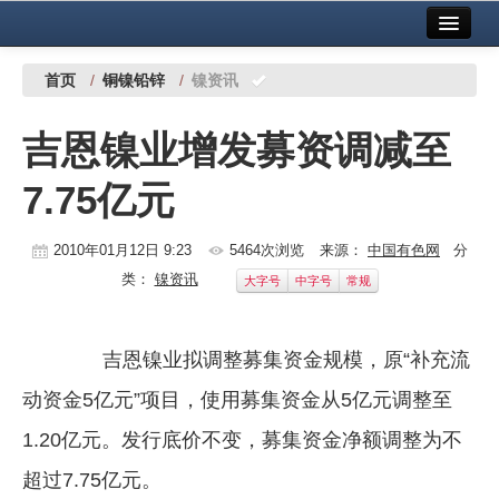
首页
中国有色金属报社主办
广告服务
首页
/
铜镍铅锌
/
镍资讯
要闻
吉恩镍业增发募资调减至
铜镍铅锌
7.75亿元
铝
稀有稀土
2010年01月12日 9:23
5464次浏览
来源：
中国有色网
分
类：
镍资讯
大字号
中字号
常规
有色市场
科技
吉恩镍业拟调整募集资金规模，原“补充流
镁钛
动资金5亿元”项目，使用募集资金从5亿元调整至
地矿 建设
1.20亿元。发行底价不变，募集资金净额调整为不
超过7.75亿元。
党建工作