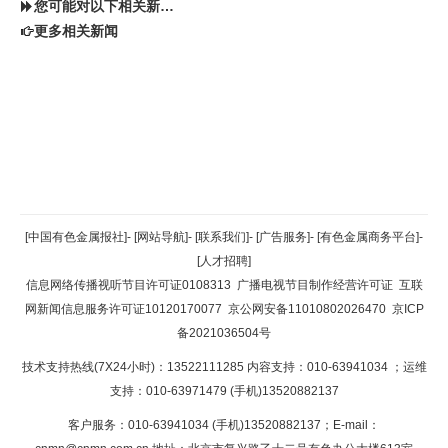
您可能对以下相关新闻同样感兴趣
更多相关新闻
返回顶部
[中国有色金属报社]
-
[网站导航]
-
[联系我们]
-
[广告服务]
-
[有色金属商务平台]
-
[人才招聘]
返回首页
信息网络传播视听节目许可证0108313
广播电视节目制作经营许可证
互联
网新闻信息服务许可证10120170077
京公网安备11010802026470
京ICP
备2021036504号
技术支持热线(7X24小时)：13522111285 内容支持：010-63941034
；运维
支持：010-63971479 (手机)13520882137
客户服务：010-63941034 (手机)13520882137；E-mail：