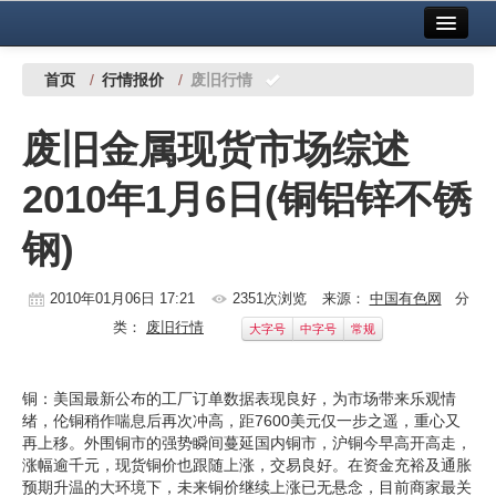
首页
中国有色金属报社主办
广告服务
首页
/
行情报价
/
废旧行情
要闻
废旧金属现货市场综述
铜镍铅锌
2010年1月6日(铜铝锌不锈
铝
钢)
稀有稀土
有色市场
2010年01月06日 17:21
2351次浏览
来源：
中国有色网
分
类：
废旧行情
大字号
中字号
常规
科技
镁钛
铜：美国最新公布的工厂订单数据表现良好，为市场带来乐观情
绪，伦铜稍作喘息后再次冲高，距7600美元仅一步之遥，重心又
地矿 建设
再上移。外围铜市的强势瞬间蔓延国内铜市，沪铜今早高开高走，
涨幅逾千元，现货铜价也跟随上涨，交易良好。在资金充裕及通胀
党建工作
预期升温的大环境下，未来铜价继续上涨已无悬念，目前商家最关