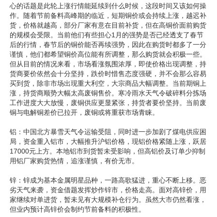
心的话题是此轮上涨行情能延续到什么时候，这段时间又该如何操
企业文化
作。随着节前备料高峰期的临近，短期铜价或会持续上涨，越迟补
货，价格就越高，部分厂家有意在目前补货，但在高铜价面前购货
《资源再生》杂志
的规模会受限。当前他们有些担心1月的强势是否已经透支了春节
后的行情，春节后的铜价能否再续强势，因此在购货时都多了一分
行情报价
谨慎，他们都希望铜价高位能有所调整，那么购货就会积极一些。
但从目前的情况来看，市场看涨氛围浓厚，即使价格出现调整，持
货商要价依然会十分坚持，跌价时惜售态度强硬，并不会那么容易
数字报
买到货，除非市场出现重大利空，大宗商品大幅调整。当前期铜上
涨，持货商顺势大幅太高废铜售价。寒冷雨水天气令破碎料分拣场
工作进度大大放慢，废铜供应更显紧张，持货者要价坚持。当前废
铜与电解铜差价已拉开，废铜或将重获市场青睐。
铝：中国北方暴雪天气令运输受阻，同时进一步加剧了煤电供应困
局，资金重入铝市，大幅推升沪铝价格，现铝价格紧随上涨，跃居
17000元上方。本地铝市到货暂未受影响，但高铝价及订单少抑制
用铝厂家购货热情，追涨谨慎，有价无市。
锌：锌成为基本金属明星品种，一路高歌猛进，重心不断上移。恶
劣天气来袭，资金借题发挥炒作锌市，价格走高。面对高锌价，用
家继续对单进货，暂未见有大规模补仓行为。虽然大市仍然看涨，
但业内预计高锌价会制约节前备料的积极性。