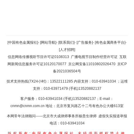
返回顶部
[中国有色金属报社]
-
[网站导航]
-
[联系我们]
-
[广告服务]
-
[有色金属商务平台]
-
[人才招聘]
返回首页
信息网络传播视听节目许可证0108313
广播电视节目制作经营许可证
互联
网新闻信息服务许可证10120170077
京公网安备11010802026470
京ICP
备2021036504号
技术支持热线(7X24小时)：13522111285 内容支持：010-63941034
；运维
支持：010-63971479 (手机)13520882137
客户服务：010-63941034 (手机)13520882137；E-mail：
cnmn@cnmn.com.cn
地址：北京市复兴路乙十二号有色办公大楼613室
本网常年法律顾问——北京市大成律师事务所杨贵生律师 虚假失实报道举报
电话：010-63941034
版权所有:中国有色金属报社
未经书面授权禁止使