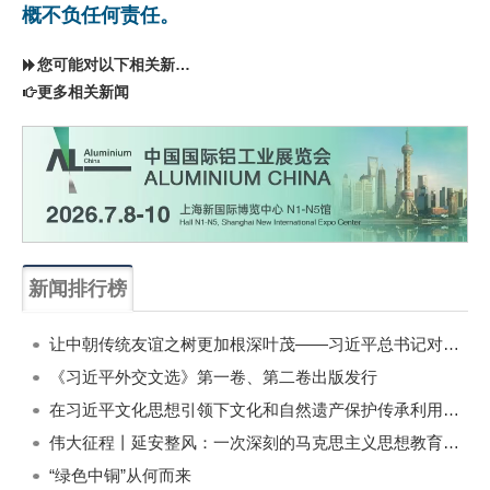
概不负任何责任。
您可能对以下相关新闻同样感兴趣
更多相关新闻
新闻排行榜
一周
每月
让中朝传统友谊之树更加根深叶茂——习近平总书记对朝鲜进行国事访问纪实
《习近平外交文选》第一卷、第二卷出版发行
在习近平文化思想引领下文化和自然遗产保护传承利用工作开创新局面
伟大征程丨延安整风：一次深刻的马克思主义思想教育运动
“绿色中铜”从何而来