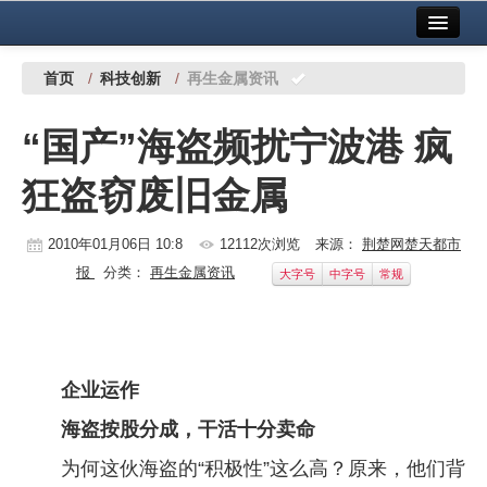
首页
中国有色金属报社主办
广告服务
首页
/
科技创新
/
再生金属资讯
要闻
“国产”海盗频扰宁波港 疯
铜镍铅锌
狂盗窃废旧金属
铝
稀有稀土
2010年01月06日 10:8
12112次浏览
来源：
荆楚网楚天都市
报
分类：
再生金属资讯
大字号
中字号
常规
有色市场
科技
镁钛
企业运作
地矿 建设
海盗按股分成，干活十分卖命
为何这伙海盗的“积极性”这么高？原来，他们背
党建工作