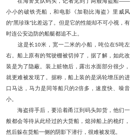
在海警支队码头，记者见到了两艘海盗船――
小小的破铁壳船，和电影《加勒比海盗》里威风
的“黑珍珠”比差远了。但是它的性能却不可小视，有
时连公安边防的船艇都追不上。
这是长10米，宽一二米的小船，吨位在5吨左
右。船上原有的驾驶棚被切掉了，据了解，如此改
装是为了隐蔽。装上赃物后，露出水面部分很少，
就更难被发现了。据称，船上装的是涡轮增压的进
口马达，马力是同等船只的2倍多，速度快、噪音
小。
海盗得手后，要沿着甬江到码头卸货，他们一
般都会等待从此经过的大货船，熄掉船上的桅灯，
然后躲在货船一侧的阴影下潜行，很难被发现。