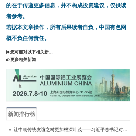
的在于传递更多信息，并不构成投资建议，仅供读
者参考。
若据本文章操作，所有后果读者自负，中国有色网
概不负任何责任。
您可能对以下相关新闻同样感兴趣
更多相关新闻
新闻排行榜
一周
每月
让中朝传统友谊之树更加根深叶茂——习近平总书记对朝鲜进行国事访问纪实