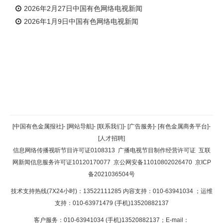
2026年2月27日中国有色网络电视新闻
2026年1月9日中国有色网络电视新闻
返回顶部
[中国有色金属报社]
-
[网站导航]
-
[联系我们]
-
[广告服务]
-
[有色金属商务平台]
-
[人才招聘]
返回首页
信息网络传播视听节目许可证0108313
广播电视节目制作经营许可证
互联
网新闻信息服务许可证10120170077
京公网安备11010802026470
京ICP
备2021036504号
技术支持热线(7X24小时)：13522111285 内容支持：010-63941034
；运维
支持：010-63971479 (手机)13520882137
客户服务：010-63941034 (手机)13520882137；E-mail：