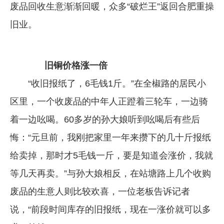
废品回收生意渐渐回暖，众多“破烂王”返回合肥重操
企业文化
旧业。
《资源再生》杂志
行情报价
旧铜价格涨一倍
数字报
“收旧报纸了，6毛钱1斤。”在全椒路的居民小
区里，一个收废品的中年人正蹬着三轮车，一边骑
着一边吆喝。60多岁的孙大娘听到吆喝后有些后
悔：“元旦前，我刚把家里一年来攒下的几十斤报纸
给卖掉，那时才5毛钱一斤，要是知道会涨价，我就
等几天再卖。”与孙大娘相反，在站塘路上几个收购
废品的生意人则比较欢喜，一位老板告诉记者
说，“前段时间库存的旧报纸，现在一涨价就可以多