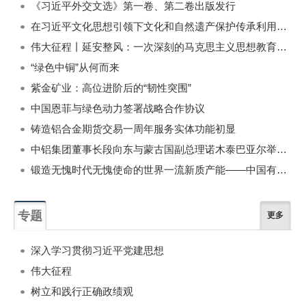
《习近平外交文选》第一卷、第二卷出版发行
在习近平文化思想引领下文化和自然遗产保护传承利用工作开创新局面
伟大征程丨延安整风：一次深刻的马克思主义思想教育运动
“绿色中铜”从何而来
紫金矿业：高位进阶后的“韧性突围”
中国恩菲与绿色动力签署战略合作协议
铸造铝合金期货交易一周年服务实体功能初显
中铝集团董事长段向东与蒙古国副总理诺木泰巴亚尔举行会谈
锻造无愧时代无愧使命的世界一流新质产能——中国有色金属工业的战略应对与破局之道（二）
专题
更多
深入学习贯彻习近平党建思想
伟大征程
树立和践行正确政绩观