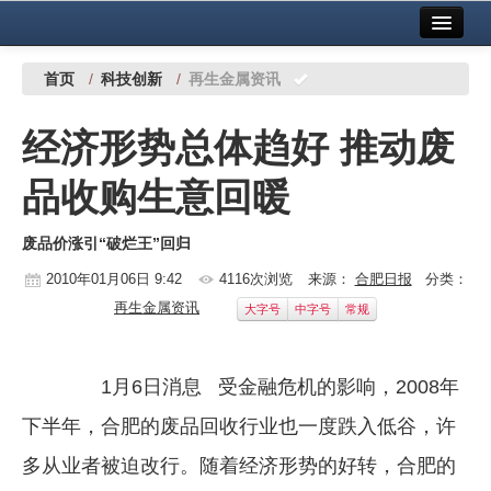
首页
中国有色金属报社主办
广告服务
首页
/
科技创新
/
再生金属资讯
要闻
经济形势总体趋好 推动废
铜镍铅锌
品收购生意回暖
铝
废品价涨引“破烂王”回归
稀有稀土
2010年01月06日 9:42
4116次浏览
来源：
合肥日报
分类：
有色市场
再生金属资讯
大字号
中字号
常规
科技
镁钛
1月6日消息 受金融危机的影响，2008年
下半年，合肥的废品回收行业也一度跌入低谷，许
地矿 建设
多从业者被迫改行。随着经济形势的好转，合肥的
党建工作