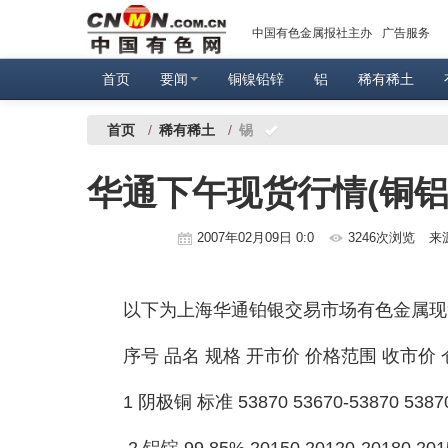
中国有色金属报社主办
广告服务
首页
要闻
铜镍铅锌
铝
稀有稀土
首页
/
稀有稀土
/
锡
华通下午现货行情(铜铝
2007年02月09日 0:0
3246次浏览
来
以下为上海华通铂银交易市场有色金属现
序号 品名 规格 开市价 价格范围 收市价
1 阴极铜 标准 53870 53670-53870 5
2 铝锭 99.85% 20150 20120-20180