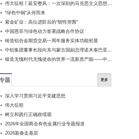
伟大征程丨延安整风：一次深刻的马克思主义思想教育运动
“绿色中铜”从何而来
紫金矿业：高位进阶后的“韧性突围”
中国恩菲与绿色动力签署战略合作协议
铸造铝合金期货交易一周年服务实体功能初显
中铝集团董事长段向东与蒙古国副总理诺木泰巴亚尔举行会谈
锻造无愧时代无愧使命的世界一流新质产能——中国有色金属工业的战略应对与破局之道（二）
专题
更多
深入学习贯彻习近平党建思想
伟大征程
树立和践行正确政绩观
2026年全国两会有色金属行业专题报道
2026新春走基层