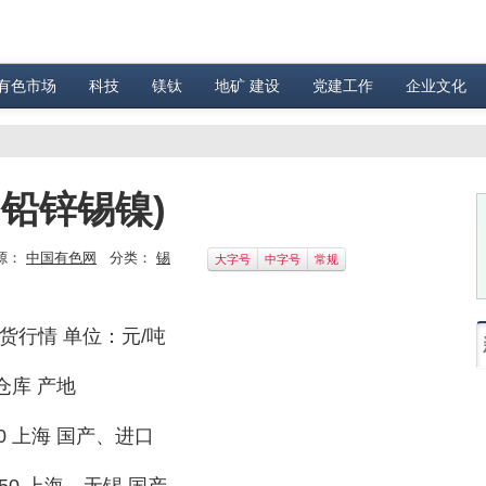
有色市场
科技
镁钛
地矿 建设
党建工作
企业文化
铅锌锡镍)
源：
中国有色网
分类：
锡
大字号
中字号
常规
货行情 单位：元/吨
 仓库 产地
3870 上海 国产、进口
 20150 上海、无锡 国产