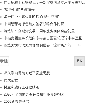
伟大征程丨延安整风：一次深刻的马克思主义思想教育运动
“绿色中铜”从何而来
紫金矿业：高位进阶后的“韧性突围”
中国恩菲与绿色动力签署战略合作协议
铸造铝合金期货交易一周年服务实体功能初显
中铝集团董事长段向东与蒙古国副总理诺木泰巴亚尔举行会谈
锻造无愧时代无愧使命的世界一流新质产能——中国有色金属工业的战略应对与破局之道（二）
专题
更多
深入学习贯彻习近平党建思想
伟大征程
树立和践行正确政绩观
2026年全国两会有色金属行业专题报道
2026新春走基层