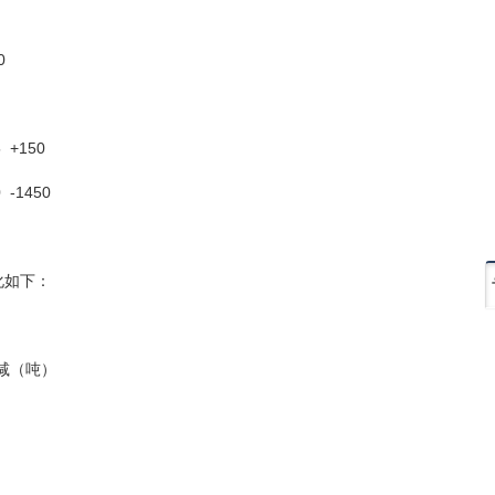
0
5 +150
 -1450
化如下：
增减（吨）