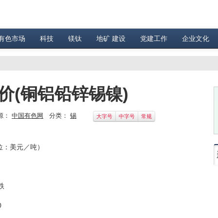
有色市场
科技
镁钛
地矿 建设
党建工作
企业文化
价(铜铝铅锌锡镍)
源：
中国有色网
分类：
锡
大字号
中字号
常规
单位：美元／吨）
跌
0