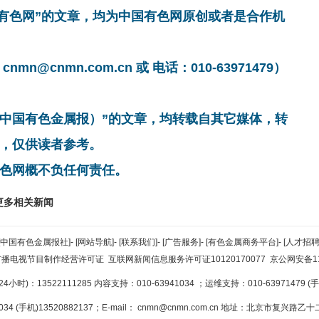
国有色网”的文章，均为中国有色网原创或者是合作机
cnmn.com.cn 或 电话：010-63971479）
非中国有色金属报）”的文章，均转载自其它媒体，转
，仅供读者参考。
色网概不负任何责任。
更多相关新闻
[中国有色金属报社]
-
[网站导航]
-
[联系我们]
-
[广告服务]
-
[有色金属商务平台]
-
[人才招聘
广播电视节目制作经营许可证
互联网新闻信息服务许可证10120170077
京公网安备110
小时)：13522111285 内容支持：010-63941034
；运维支持：010-63971479 (手机
34 (手机)13520882137；E-mail：
cnmn@cnmn.com.cn
地址：北京市复兴路乙十二