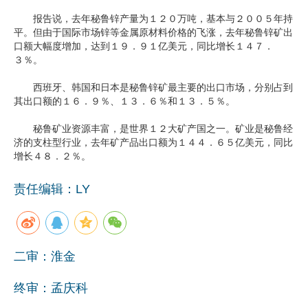
报告说，去年秘鲁锌产量为１２０万吨，基本与２００５年持
企业文化
平。但由于国际市场锌等金属原材料价格的飞涨，去年秘鲁锌矿出
口额大幅度增加，达到１９．９１亿美元，同比增长１４７．
《资源再生》杂志
３％。
行情报价
西班牙、韩国和日本是秘鲁锌矿最主要的出口市场，分别占到
其出口额的１６．９％、１３．６％和１３．５％。
数字报
秘鲁矿业资源丰富，是世界１２大矿产国之一。矿业是秘鲁经
济的支柱型行业，去年矿产品出口额为１４４．６５亿美元，同比
增长４８．２％。
责任编辑：LY
二审：淮金
终审：孟庆科