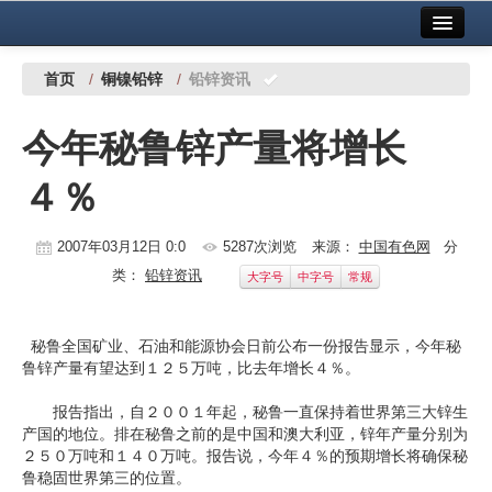
首页
中国有色金属报社主办
广告服务
首页
/
铜镍铅锌
/
铅锌资讯
要闻
今年秘鲁锌产量将增长
铜镍铅锌
４％
铝
稀有稀土
2007年03月12日 0:0
5287次浏览
来源：
中国有色网
分
类：
铅锌资讯
大字号
中字号
常规
有色市场
科技
秘鲁全国矿业、石油和能源协会日前公布一份报告显示，今年秘
鲁锌产量有望达到１２５万吨，比去年增长４％。
镁钛
报告指出，自２００１年起，秘鲁一直保持着世界第三大锌生
地矿 建设
产国的地位。排在秘鲁之前的是中国和澳大利亚，锌年产量分别为
２５０万吨和１４０万吨。报告说，今年４％的预期增长将确保秘
党建工作
鲁稳固世界第三的位置。