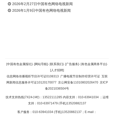
2026年2月27日中国有色网络电视新闻
2026年1月9日中国有色网络电视新闻
返回顶部
[中国有色金属报社]
-
[网站导航]
-
[联系我们]
-
[广告服务]
-
[有色金属商务平台]
-
[人才招聘]
返回首页
信息网络传播视听节目许可证0108313
广播电视节目制作经营许可证
互联
网新闻信息服务许可证10120170077
京公网安备11010802026470
京ICP
备2021036504号
技术支持热线(7X24小时)：13522111285 内容支持：010-63941034
；运维
支持：010-63971479 (手机)13520882137
客户服务：010-63941034 (手机)13520882137；E-mail：