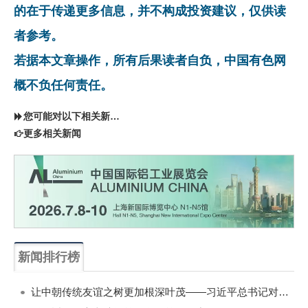
的在于传递更多信息，并不构成投资建议，仅供读
者参考。
若据本文章操作，所有后果读者自负，中国有色网
概不负任何责任。
您可能对以下相关新闻同样感兴趣
更多相关新闻
新闻排行榜
一周
每月
让中朝传统友谊之树更加根深叶茂——习近平总书记对朝鲜进行国事访问纪实