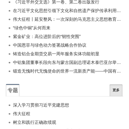
《习近平外交文选》第一卷、第二卷出版发行
在习近平文化思想引领下文化和自然遗产保护传承利用工作开创新局面
伟大征程丨延安整风：一次深刻的马克思主义思想教育运动
“绿色中铜”从何而来
紫金矿业：高位进阶后的“韧性突围”
中国恩菲与绿色动力签署战略合作协议
铸造铝合金期货交易一周年服务实体功能初显
中铝集团董事长段向东与蒙古国副总理诺木泰巴亚尔举行会谈
锻造无愧时代无愧使命的世界一流新质产能——中国有色金属工业的战略应对与破局之道（二）
专题
更多
深入学习贯彻习近平党建思想
伟大征程
树立和践行正确政绩观