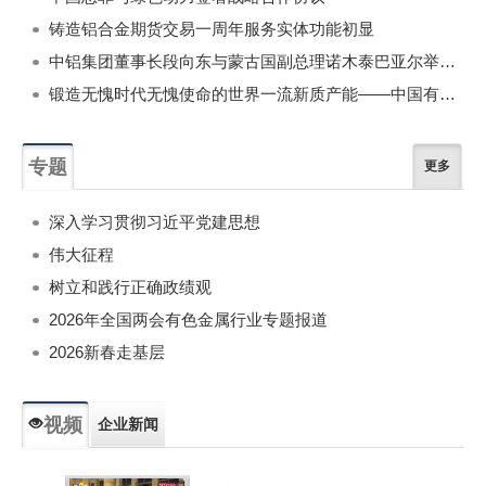
铸造铝合金期货交易一周年服务实体功能初显
中铝集团董事长段向东与蒙古国副总理诺木泰巴亚尔举行会谈
锻造无愧时代无愧使命的世界一流新质产能——中国有色金属工业的战略应对与破局之道（二）
专题
更多
深入学习贯彻习近平党建思想
伟大征程
树立和践行正确政绩观
2026年全国两会有色金属行业专题报道
2026新春走基层
视频
企业新闻
专题新闻
人物专访