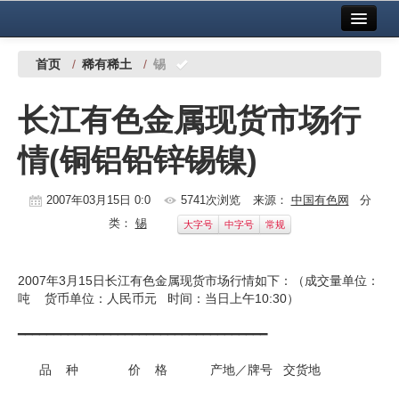
首页
中国有色金属报社主办
广告服务
首页
/
稀有稀土
/
锡
要闻
长江有色金属现货市场行
铜镍铅锌
情(铜铝铅锌锡镍)
铝
稀有稀土
2007年03月15日 0:0
5741次浏览
来源：
中国有色网
分
类：
锡
大字号
中字号
常规
有色市场
科技
2007年3月15日长江有色金属现货市场行情如下：（成交量单位：
吨 货币单位：人民币元 时间：当日上午10:30）
镁钛
━━━━━━━━━━━━━━━━━━━━━━━━━━━━━━━━━━━
地矿 建设
品 种 价 格 产地／牌号 交货地
党建工作