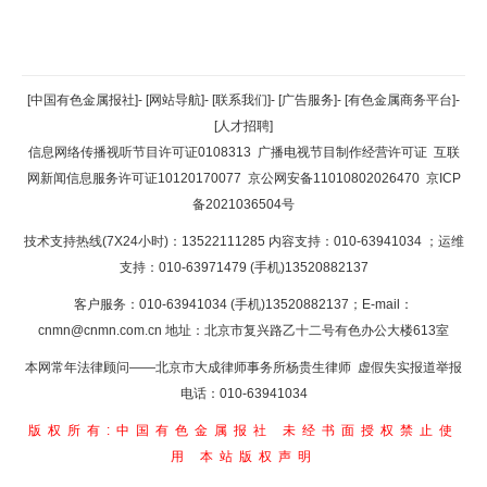
返回顶部
[中国有色金属报社]
-
[网站导航]
-
[联系我们]
-
[广告服务]
-
[有色金属商务平台]
-
[人才招聘]
返回首页
信息网络传播视听节目许可证0108313
广播电视节目制作经营许可证
互联
网新闻信息服务许可证10120170077
京公网安备11010802026470
京ICP
备2021036504号
技术支持热线(7X24小时)：13522111285 内容支持：010-63941034
；运维
支持：010-63971479 (手机)13520882137
客户服务：010-63941034 (手机)13520882137；E-mail：
cnmn@cnmn.com.cn
地址：北京市复兴路乙十二号有色办公大楼613室
本网常年法律顾问——北京市大成律师事务所杨贵生律师 虚假失实报道举报
电话：010-63941034
版权所有:中国有色金属报社
未经书面授权禁止使
用
本站版权声明