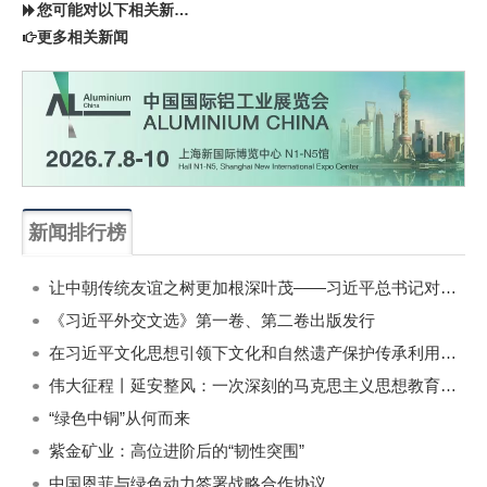
您可能对以下相关新闻同样感兴趣
更多相关新闻
新闻排行榜
一周
每月
让中朝传统友谊之树更加根深叶茂——习近平总书记对朝鲜进行国事访问纪实
《习近平外交文选》第一卷、第二卷出版发行
在习近平文化思想引领下文化和自然遗产保护传承利用工作开创新局面
伟大征程丨延安整风：一次深刻的马克思主义思想教育运动
“绿色中铜”从何而来
紫金矿业：高位进阶后的“韧性突围”
中国恩菲与绿色动力签署战略合作协议