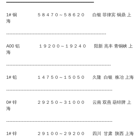
━━━━━━━━━━━━━━━━━━━━━━━━━━━━━━━━━━━
企业文化
1# 铜 ５８４７０～５８６２０ 白银 菲律宾 铜鼎 上
海
《资源再生》杂志
----------------------------------------------------------------
行情报价
A00 铝 １９２００～１９２４０ 阳新 兆丰 青铜峡 上
数字报
海
-------------------------------------------------------------------
1# 铅 １４７５０～１５０５０ 久隆 白银 株冶 上海
--------------------------------------------------------------------
0# 锌 ２９２５０～３１０００ 云南 双燕 葫锌牌 上
海
--------------------------------------------------------------------
1# 锌 ２９１００～２９２００ 四川 甘肃 陕西 上海