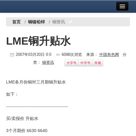
首页
中国有色金属报社主办
广告服务
首页
/
铜镍铅锌
/
铜资讯
要闻
LME铜升贴水
铜镍铅锌
2007年03月20日 0:0
6098次浏览
来源：
中国有色网
分
铝
类：
铜资讯
大字号
中字号
常规
稀有稀土
有色市场
LME各月份铜对三月期铜升贴水
科技
如下：
镁钛
-----------------------------------------
买/卖报价 升贴水
地矿 建设
3个月期价 6630 6640
党建工作