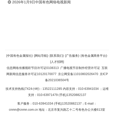
2026年1月9日中国有色网络电视新闻
返回顶部
[中国有色金属报社]
-
[网站导航]
-
[联系我们]
-
[广告服务]
-
[有色金属商务平台]
-
[人才招聘]
返回首页
信息网络传播视听节目许可证0108313
广播电视节目制作经营许可证
互联
网新闻信息服务许可证10120170077
京公网安备11010802026470
京ICP
备2021036504号
技术支持热线(7X24小时)：13522111285 内容支持：010-63941034
；运维
支持：010-63971479 (手机)13520882137
客户服务：010-63941034 (手机)13520882137；E-mail：
cnmn@cnmn.com.cn
地址：北京市复兴路乙十二号有色办公大楼613室