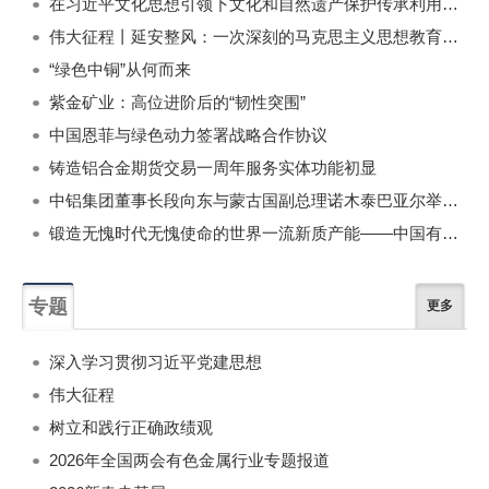
在习近平文化思想引领下文化和自然遗产保护传承利用工作开创新局面
伟大征程丨延安整风：一次深刻的马克思主义思想教育运动
“绿色中铜”从何而来
紫金矿业：高位进阶后的“韧性突围”
中国恩菲与绿色动力签署战略合作协议
铸造铝合金期货交易一周年服务实体功能初显
中铝集团董事长段向东与蒙古国副总理诺木泰巴亚尔举行会谈
锻造无愧时代无愧使命的世界一流新质产能——中国有色金属工业的战略应对与破局之道（二）
专题
更多
深入学习贯彻习近平党建思想
伟大征程
树立和践行正确政绩观
2026年全国两会有色金属行业专题报道