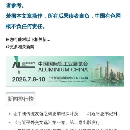
者参考。
若据本文章操作，所有后果读者自负，中国有色网
概不负任何责任。
您可能对以下相关新闻同样感兴趣
更多相关新闻
新闻排行榜
一周
每月
让中朝传统友谊之树更加根深叶茂——习近平总书记对朝鲜进行国事访问纪实
《习近平外交文选》第一卷、第二卷出版发行