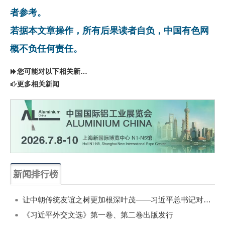
者参考。
若据本文章操作，所有后果读者自负，中国有色网
概不负任何责任。
您可能对以下相关新闻同样感兴趣
更多相关新闻
新闻排行榜
一周
每月
让中朝传统友谊之树更加根深叶茂——习近平总书记对朝鲜进行国事访问纪实
《习近平外交文选》第一卷、第二卷出版发行