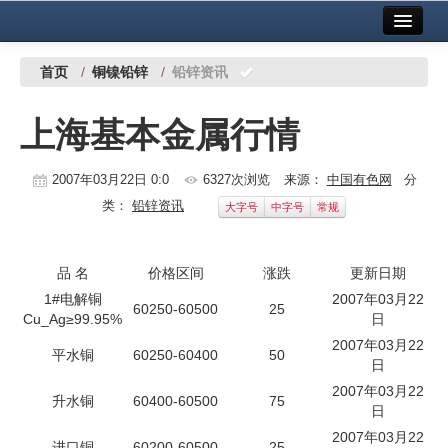
首页
中国有色金属报社主办
广告服务
首页
/
铜镍铅锌
/
铅锌资讯
要闻
上海基本金属行情
铜镍铅锌
2007年03月22日 0:0
6327次浏览
来源：
中国有色网
分
铝
类：
铅锌资讯
大字号
中字号
常规
稀有稀土
有色市场
品 名
价格区间
涨跌
更新日期
1#电解铜
2007年03月22
科技
60250-60500
25
Cu_Ag≥99.95%
日
2007年03月22
镁钛
平水铜
60250-60400
50
日
2007年03月22
地矿 建设
升水铜
60400-60500
75
日
党建工作
2007年03月22
进口铜
60200-60500
25