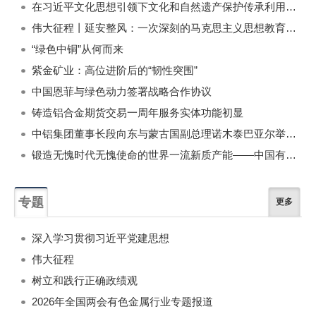
在习近平文化思想引领下文化和自然遗产保护传承利用工作开创新局面
伟大征程丨延安整风：一次深刻的马克思主义思想教育运动
“绿色中铜”从何而来
紫金矿业：高位进阶后的“韧性突围”
中国恩菲与绿色动力签署战略合作协议
铸造铝合金期货交易一周年服务实体功能初显
中铝集团董事长段向东与蒙古国副总理诺木泰巴亚尔举行会谈
锻造无愧时代无愧使命的世界一流新质产能——中国有色金属工业的战略应对与破局之道（二）
专题
更多
深入学习贯彻习近平党建思想
伟大征程
树立和践行正确政绩观
2026年全国两会有色金属行业专题报道