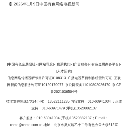
2026年1月9日中国有色网络电视新闻
返回顶部
[中国有色金属报社]
-
[网站导航]
-
[联系我们]
-
[广告服务]
-
[有色金属商务平台]
-
[人才招聘]
返回首页
信息网络传播视听节目许可证0108313
广播电视节目制作经营许可证
互联
网新闻信息服务许可证10120170077
京公网安备11010802026470
京ICP
备2021036504号
技术支持热线(7X24小时)：13522111285 内容支持：010-63941034
；运维
支持：010-63971479 (手机)13520882137
客户服务：010-63941034 (手机)13520882137；E-mail：
cnmn@cnmn.com.cn
地址：北京市复兴路乙十二号有色办公大楼613室