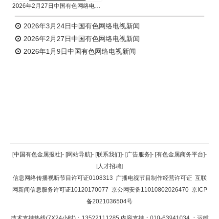
2026年2月27日中国有色网络电视新闻
2026年3月24日中国有色网络电视新闻
2026年2月27日中国有色网络电视新闻
2026年1月9日中国有色网络电视新闻
返回顶部
[中国有色金属报社]
-
[网站导航]
-
[联系我们]
-
[广告服务]
-
[有色金属商务平台]
-
[人才招聘]
返回首页
信息网络传播视听节目许可证0108313
广播电视节目制作经营许可证
互联
网新闻信息服务许可证10120170077
京公网安备11010802026470
京ICP
备2021036504号
技术支持热线(7X24小时)：13522111285 内容支持：010-63941034
；运维