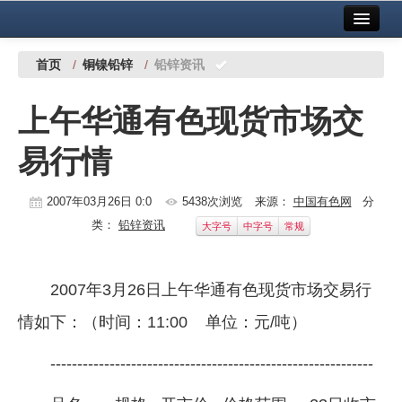
首页
中国有色金属报社主办
广告服务
首页
/
铜镍铅锌
/
铅锌资讯
要闻
上午华通有色现货市场交
铜镍铅锌
易行情
铝
稀有稀土
2007年03月26日 0:0
5438次浏览
来源：
中国有色网
分
类：
铅锌资讯
大字号
中字号
常规
有色市场
科技
2007年3月26日上午华通有色现货市场交易行
镁钛
情如下：（时间：11:00 单位：元/吨）
地矿 建设
------------------------------------------------------------
党建工作