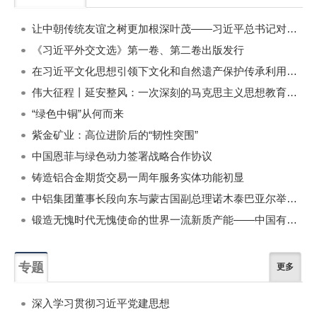
一周
每月
让中朝传统友谊之树更加根深叶茂——习近平总书记对朝鲜进行国事访问纪实
《习近平外交文选》第一卷、第二卷出版发行
在习近平文化思想引领下文化和自然遗产保护传承利用工作开创新局面
伟大征程丨延安整风：一次深刻的马克思主义思想教育运动
“绿色中铜”从何而来
紫金矿业：高位进阶后的“韧性突围”
中国恩菲与绿色动力签署战略合作协议
铸造铝合金期货交易一周年服务实体功能初显
中铝集团董事长段向东与蒙古国副总理诺木泰巴亚尔举行会谈
锻造无愧时代无愧使命的世界一流新质产能——中国有色金属工业的战略应对与破局之道（二）
专题
更多
深入学习贯彻习近平党建思想