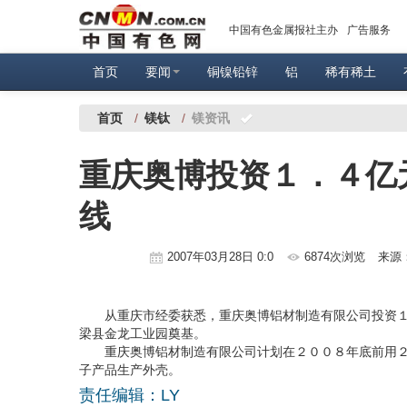
中国有色金属报社主办
广告服务
首页
要闻
铜镍铅锌
铝
稀有稀土
首页
/
镁钛
/
镁资讯
重庆奥博投资１．４亿
线
2007年03月28日 0:0
6874次浏览
来源
从重庆市经委获悉，重庆奥博铝材制造有限公司投资１
梁县金龙工业园奠基。
重庆奥博铝材制造有限公司计划在２００８年底前用２
子产品生产外壳。
责任编辑：LY