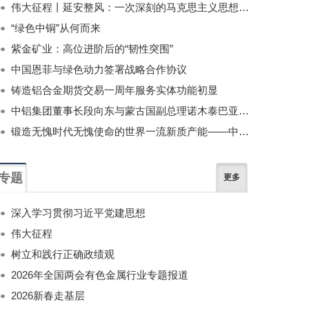
伟大征程丨延安整风：一次深刻的马克思主义思想教育运动
“绿色中铜”从何而来
紫金矿业：高位进阶后的“韧性突围”
中国恩菲与绿色动力签署战略合作协议
铸造铝合金期货交易一周年服务实体功能初显
中铝集团董事长段向东与蒙古国副总理诺木泰巴亚尔举行会谈
锻造无愧时代无愧使命的世界一流新质产能——中国有色金属工业的战略应对与破局之道（二）
专题
更多
深入学习贯彻习近平党建思想
伟大征程
树立和践行正确政绩观
2026年全国两会有色金属行业专题报道
2026新春走基层