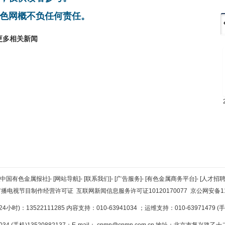
色网概不负任何责任。
更多相关新闻
[中国有色金属报社]
-
[网站导航]
-
[联系我们]
-
[广告服务]
-
[有色金属商务平台]
-
[人才招聘
广播电视节目制作经营许可证
互联网新闻信息服务许可证10120170077
京公网安备110
小时)：13522111285 内容支持：010-63941034
；运维支持：010-63971479 (手机
34 (手机)13520882137；E-mail：
cnmn@cnmn.com.cn
地址：北京市复兴路乙十二