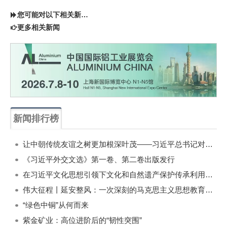
您可能对以下相关新闻同样感兴趣
更多相关新闻
新闻排行榜
一周
每月
让中朝传统友谊之树更加根深叶茂——习近平总书记对朝鲜进行国事访问纪实
《习近平外交文选》第一卷、第二卷出版发行
在习近平文化思想引领下文化和自然遗产保护传承利用工作开创新局面
伟大征程丨延安整风：一次深刻的马克思主义思想教育运动
“绿色中铜”从何而来
紫金矿业：高位进阶后的“韧性突围”