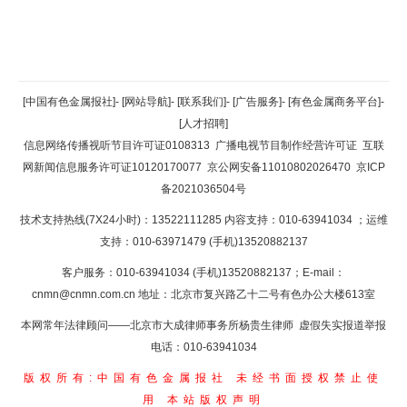
返回顶部
[中国有色金属报社]
-
[网站导航]
-
[联系我们]
-
[广告服务]
-
[有色金属商务平台]
-
[人才招聘]
返回首页
信息网络传播视听节目许可证0108313
广播电视节目制作经营许可证
互联
网新闻信息服务许可证10120170077
京公网安备11010802026470
京ICP
备2021036504号
技术支持热线(7X24小时)：13522111285 内容支持：010-63941034
；运维
支持：010-63971479 (手机)13520882137
客户服务：010-63941034 (手机)13520882137；E-mail：
cnmn@cnmn.com.cn
地址：北京市复兴路乙十二号有色办公大楼613室
本网常年法律顾问——北京市大成律师事务所杨贵生律师 虚假失实报道举报
电话：010-63941034
版权所有:中国有色金属报社
未经书面授权禁止使
用
本站版权声明