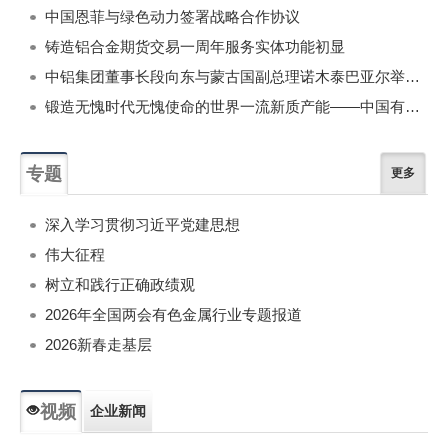
中国恩菲与绿色动力签署战略合作协议
铸造铝合金期货交易一周年服务实体功能初显
中铝集团董事长段向东与蒙古国副总理诺木泰巴亚尔举行会谈
锻造无愧时代无愧使命的世界一流新质产能——中国有色金属工业的战略应对与破局之道（二）
专题
更多
深入学习贯彻习近平党建思想
伟大征程
树立和践行正确政绩观
2026年全国两会有色金属行业专题报道
2026新春走基层
视频
企业新闻
专题新闻
人物专访