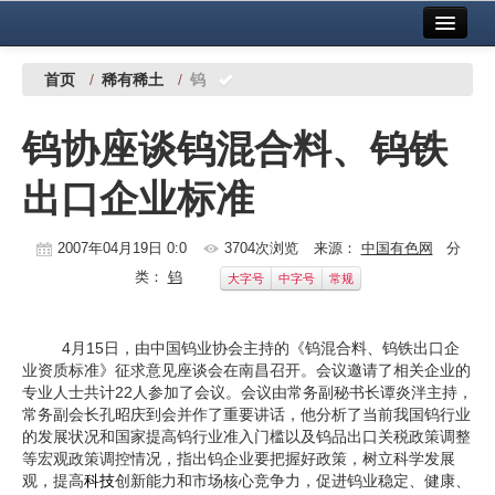
首页
中国有色金属报社主办
广告服务
首页
/
稀有稀土
/
钨
要闻
钨协座谈钨混合料、钨铁
铜镍铅锌
出口企业标准
铝
稀有稀土
2007年04月19日 0:0
3704次浏览
来源：
中国有色网
分
类：
钨
大字号
中字号
常规
有色市场
科技
4月15日，由中国钨业协会主持的《钨混合料、钨铁出口企
业资质标准》征求意见座谈会在南昌召开。会议邀请了相关企业的
镁钛
专业人士共计22人参加了会议。会议由常务副秘书长谭炎泮主持，
常务副会长孔昭庆到会并作了重要讲话，他分析了当前我国钨行业
地矿 建设
的发展状况和国家提高钨行业准入门槛以及钨品出口关税政策调整
等宏观政策调控情况，指出钨企业要把握好政策，树立科学发展
党建工作
观，提高
科技
创新能力和市场核心竞争力，促进钨业稳定、健康、