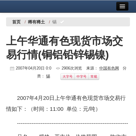
首页
中国有色金属报社主办
广告服务
首页
/
稀有稀土
/
锡
要闻
上午华通有色现货市场交
铜镍铅锌
易行情(铜铝铅锌锡镍)
铝
稀有稀土
2007年04月20日 0:0
2906次浏览
来源：
中国有色网
分
类：
锡
大字号
中字号
常规
有色市场
科技
2007年4月20日上午华通有色现货市场交易行
镁钛
情如下：（时间：11:00 单位：元/吨）
地矿 建设
-------------------------------------------------------------
党建工作