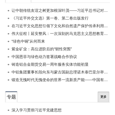
一周
每月
让中朝传统友谊之树更加根深叶茂——习近平总书记对朝鲜进行国事访问纪实
《习近平外交文选》第一卷、第二卷出版发行
在习近平文化思想引领下文化和自然遗产保护传承利用工作开创新局面
伟大征程丨延安整风：一次深刻的马克思主义思想教育运动
“绿色中铜”从何而来
紫金矿业：高位进阶后的“韧性突围”
中国恩菲与绿色动力签署战略合作协议
铸造铝合金期货交易一周年服务实体功能初显
中铝集团董事长段向东与蒙古国副总理诺木泰巴亚尔举行会谈
锻造无愧时代无愧使命的世界一流新质产能——中国有色金属工业的战略应对与破局之道（二）
专题
更多
深入学习贯彻习近平党建思想