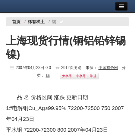
首页
中国有色金属报社主办
广告服务
首页
/
稀有稀土
/
锡
要闻
上海现货行情(铜铝铅锌锡
铜镍铅锌
镍)
铝
稀有稀土
2007年04月23日 0:0
2912次浏览
来源：
中国有色网
分
类：
锡
大字号
中字号
常规
有色市场
科技
品 名 价格区间 涨跌 更新日期
镁钛
1#电解铜Cu_Ag≥99.95% 72200-72500 750 2007
地矿 建设
年04月23日
平水铜 72200-72300 800 2007年04月23日
党建工作