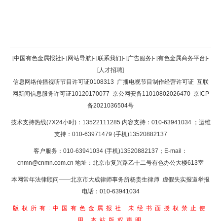
返回顶部
[中国有色金属报社]
-
[网站导航]
-
[联系我们]
-
[广告服务]
-
[有色金属商务平台]
-
[人才招聘]
返回首页
信息网络传播视听节目许可证0108313
广播电视节目制作经营许可证
互联
网新闻信息服务许可证10120170077
京公网安备11010802026470
京ICP
备2021036504号
技术支持热线(7X24小时)：13522111285 内容支持：010-63941034
；运维
支持：010-63971479 (手机)13520882137
客户服务：010-63941034 (手机)13520882137；E-mail：
cnmn@cnmn.com.cn
地址：北京市复兴路乙十二号有色办公大楼613室
本网常年法律顾问——北京市大成律师事务所杨贵生律师 虚假失实报道举报
电话：010-63941034
版权所有:中国有色金属报社
未经书面授权禁止使
用
本站版权声明