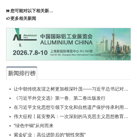
您可能对以下相关新闻同样感兴趣
更多相关新闻
新闻排行榜
一周
每月
让中朝传统友谊之树更加根深叶茂——习近平总书记对朝鲜进行国事访问纪实
《习近平外交文选》第一卷、第二卷出版发行
在习近平文化思想引领下文化和自然遗产保护传承利用工作开创新局面
伟大征程丨延安整风：一次深刻的马克思主义思想教育运动
“绿色中铜”从何而来
紫金矿业：高位进阶后的“韧性突围”