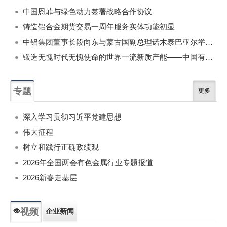
中国恩菲与绿色动力签署战略合作协议
铸造铝合金期货交易一周年服务实体功能初显
中铝集团董事长段向东与蒙古国副总理诺木泰巴亚尔举行会谈
锻造无愧时代无愧使命的世界一流新质产能——中国有色金属工业的战略应对与破局之道（二）
专题
更多
深入学习贯彻习近平党建思想
伟大征程
树立和践行正确政绩观
2026年全国两会有色金属行业专题报道
2026新春走基层
视频
企业新闻